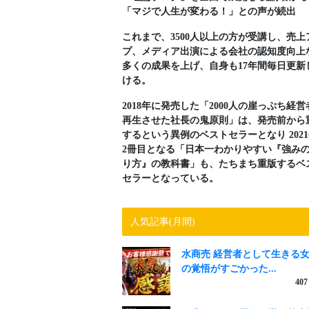
「マジで人生が変わる！」との声が続出
これまで、3500人以上の方が受講し、売上
プ、メディア出演による会社の認知度向上
多くの成果を上げ、自身も17年間毎日更新
ける。
2018年に発売した「2000人の崖っぷち経営
再生させた社長の鬼原則」は、発売前から
するという異例のベストセラーとなり 202
2冊目となる「日本一わかりやすい『強み
り方』の教科書」も、たちまち重版するベ
セラーとなっている。
人気記事(月間)
水商売 経営者として生きる
の覚悟がすごかった...
407