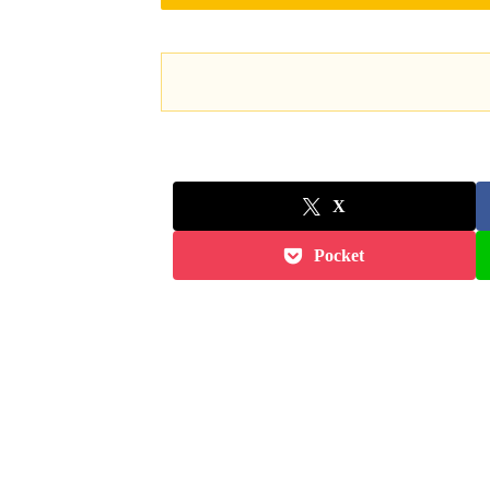
X
Pocket