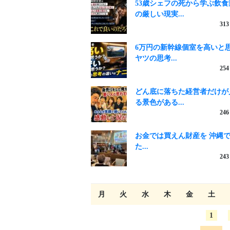
53歳シェフの死から学ぶ飲食
の厳しい現実...
313
6万円の新幹線個室を高いと
ヤツの思考...
254
どん底に落ちた経営者だけが
る景色がある...
246
お金では買えん財産を 沖縄
た...
243
月
火
水
木
金
土
1