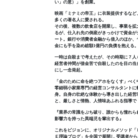
い」の意）」を創業。
映画「ミナミの帝王」に衣装提供するなど
多くの著名人に愛される。
その後、複数の飲食店を開業し、事業を拡
るが、仕入れ先の倒産がきっかけで資金が
ート。銀行や消費者金融から借入のほか、
金にも手を染め総額1億円の負債を抱える
一時は自殺まで考えたが、その時期に７人
経営者仲間が借金苦で自殺したのを目の当
にし一念発起。
「金のために命を絶つアホをなくす」べく
零細弱小家業専門の経営コンサルタントに
身。自身の壮絶な体験から導き出した経営
と、厳しさと情熱、人情味あふれる指導で
『業界の常識をぶち破り、誰からも憧れら
影響力を持った異端児を輩出する』
これをビジョンに、オリジナルメソッド「
Ｅ理論ブログ」を全国で展開し 受講者から