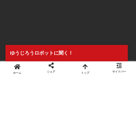
ゆうじろうロボットに聞く！
セミナー開催予定
シェア
サイドバー
ホーム
トップ
NJE理論ブログとは？
プロフィール
事務所案内
ブログ