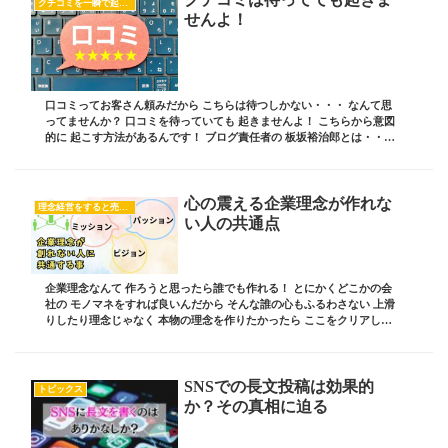
クチコミを一瞬で起こす方法
せんよ！
口コミってお客さん頼みだから こちらは待つしかない・・・ なんて思
ってませんか？ 口コミを待っていても 起きませんよ！ こちらから意図
的に 起こす方法があるんです！ ブログ責任者の 板坂裕治郎とは・・・
業界の常識をぶち破り、誰からも憧れら...
心の震える企業理念が作れな
理念経営をすると売上が上がる！
い人の共通点
企業理念なんて 作ろうと思ったら誰でも作れる！ とにかくどこかの会
社の モノマネをすれば良いんだから そんな誰の心もふるわさない 上滑
りしたり理念じゃなく 本物の理念を作りたかったら ここをクリアしな
いと作れない！ ブログ責任者の 板坂裕治...
SNSでの長文投稿は効果的
トピックス
か？その真相に迫る