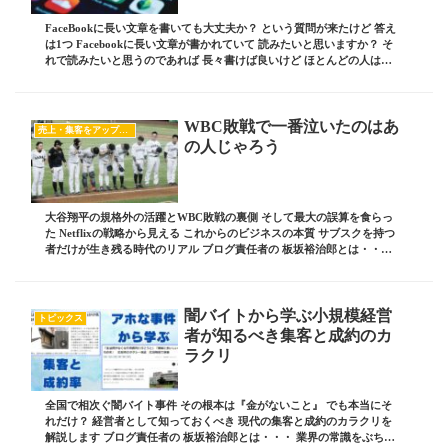
FaceBookに長い文章を書いても大丈夫か？ という質問が来たけど 答え
は1つ Facebookに長い文章が書かれていて 読みたいと思いますか？ そ
れで読みたいと思うのであれば 長々書けば良いけど ほとんどの人は読
みません！ じゃ、どうす...
WBC敗戦で一番泣いたのはあ
売上・集客をアップしたい
の人じゃろう
大谷翔平の規格外の活躍とWBC敗戦の裏側 そして最大の誤算を食らっ
た Netflixの戦略から見える これからのビジネスの本質 サブスクを持つ
者だけが生き残る時代のリアル ブログ責任者の 板坂裕治郎とは・・・
業界の常識をぶち破り 誰からも...
闇バイトから学ぶ小規模経営
トピックス
者が知るべき集客と成約のカ
ラクリ
全国で相次ぐ闇バイト事件 その根本は『金がないこと』 でも本当にそ
れだけ？ 経営者として知っておくべき 現代の集客と成約のカラクリを
解説します ブログ責任者の 板坂裕治郎とは・・・ 業界の常識をぶち破