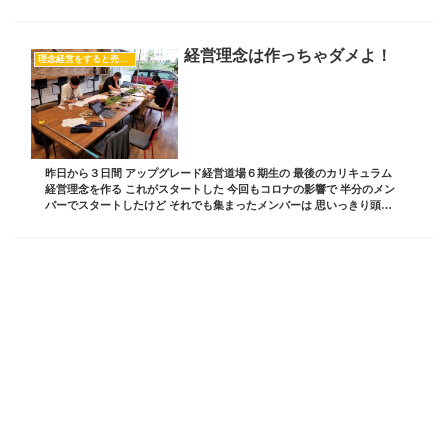
り 誰からも憧れられる 影響力を持った経...
経営理念は作っちゃダメよ！
理念経営をすると売上が上がる！
昨日から３日間 アップグレード経営道場６期生の 最後のカリキュラム
経営理念を作る これがスタートした 今回もコロナの影響で 半分のメン
バーでスタートしたけど それでも集まったメンバーは 思いっきり頭か
ら湯気を出していた この理念を作るとい...