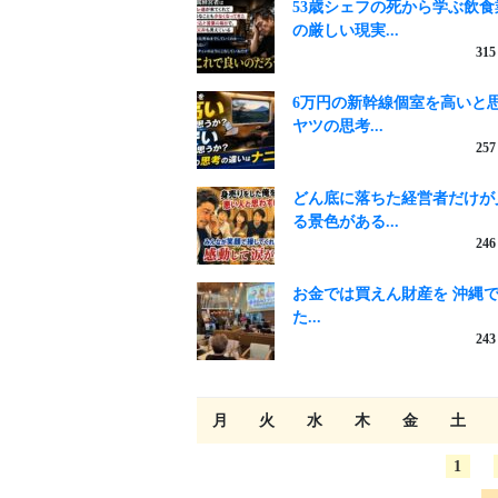
53歳シェフの死から学ぶ飲食
の厳しい現実...
315
6万円の新幹線個室を高いと
ヤツの思考...
257
どん底に落ちた経営者だけが
る景色がある...
246
お金では買えん財産を 沖縄
た...
243
月
火
水
木
金
土
1