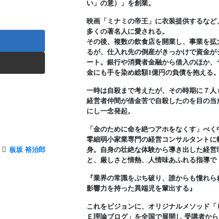
い」の意）」を創業。
映画「ミナミの帝王」に衣装提供するなど
多くの著名人に愛される。
その後、複数の飲食店を開業し、事業を拡
るが、仕入れ先の倒産がきっかけで資金が
ート。銀行や消費者金融から借入のほか、
金にも手を染め総額1億円の負債を抱える
一時は自殺まで考えたが、その時期に７人
経営者仲間が借金苦で自殺したのを目の当
にし一念発起。
「金のために命を絶つアホをなくす」べく
零細弱小家業専門の経営コンサルタントに
板坂 裕治郎
身。自身の壮絶な体験から導き出した経営
と、厳しさと情熱、人情味あふれる指導で
『業界の常識をぶち破り、誰からも憧れら
影響力を持った異端児を輩出する』
これをビジョンに、オリジナルメソッド「
Ｅ理論ブログ」を全国で展開し 受講者から