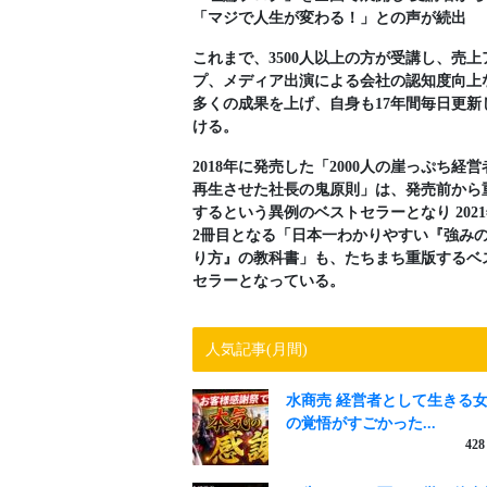
「マジで人生が変わる！」との声が続出
これまで、3500人以上の方が受講し、売上
プ、メディア出演による会社の認知度向上
多くの成果を上げ、自身も17年間毎日更新
ける。
2018年に発売した「2000人の崖っぷち経営
再生させた社長の鬼原則」は、発売前から
するという異例のベストセラーとなり 202
2冊目となる「日本一わかりやすい『強み
り方』の教科書」も、たちまち重版するベ
セラーとなっている。
人気記事(月間)
水商売 経営者として生きる
の覚悟がすごかった...
428