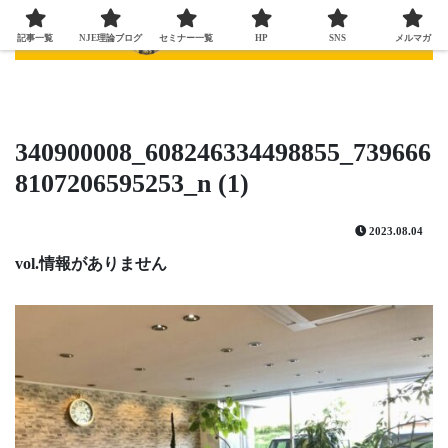
記事一覧
NJE理論ブログ
セミナー一覧
HP
SNS
メルマガ
340900008_608246334498855_739666
8107206595253_n (1)
2023.08.04
vol.情報がありません