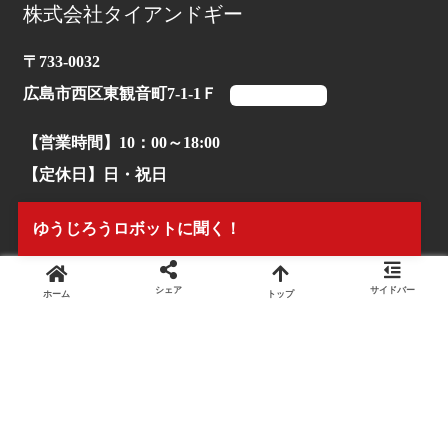
株式会社タイアンドギー
〒733-0032
広島市西区東観音町7-1-1Ｆ
マップを見る
【営業時間】10：00～18:00
【定休日】日・祝日
【TEL】082-503-1170
ゆうじろうロボットに聞く！
シェア
サイドバー
ホーム
トップ