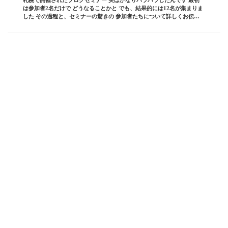
札幌で開催されたブログセミナー 実はかなりハラハラしたんです 最初
は参加者2名だけで どうなることかと でも、結果的には12名が集まりま
した その過程と、セミナーの驚きの 参加者たちについて詳しくお伝え
します！ ブログ責任者の 板坂裕治郎と...