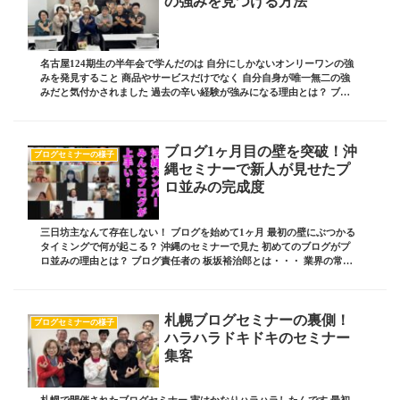
の強みを見つける方法
名古屋124期生の半年会で学んだのは 自分にしかないオンリーワンの強
みを発見すること 商品やサービスだけでなく 自分自身が唯一無二の強
みだと気付かされました 過去の辛い経験が強みになる理由とは？ ブロ
グ責任者の 板坂裕治郎とは・・・ 業界の...
ブログ1ヶ月目の壁を突破！沖
ブログセミナーの様子
縄セミナーで新人が見せたプ
ロ並みの完成度
三日坊主なんて存在しない！ ブログを始めて1ヶ月 最初の壁にぶつかる
タイミングで何が起こる？ 沖縄のセミナーで見た 初めてのブログがプ
ロ並みの理由とは？ ブログ責任者の 板坂裕治郎とは・・・ 業界の常識
をぶち破り 誰からも憧れられる 影響力...
札幌ブログセミナーの裏側！
ブログセミナーの様子
ハラハラドキドキのセミナー
集客