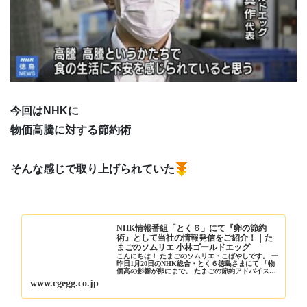
今回はNHKに
物価高騰に対する節約術
そんな感じで取り上げられていた
NHK情報番組「とく６」にて『卵の節約
術』として当社の情報発信をご紹介！｜た
まごのソムリエ 小林ゴールドエッグ
こんにちは！ たまごのソムリエ・こばやしです。 一
昨日1月20日のNHK総合・とく６徳島さまにて 「物
価高の影響が卵にまで。 たまごの節約アドバイス」
として当社の取り組みと 情報発信をご紹介いただき
www.cgegg.co.jp
ました！ 業務用のお