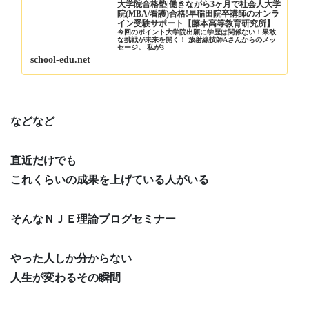
大学院合格塾|働きながら3ヶ月で社会人大学
院(MBA/看護)合格!早稲田院卒講師のオンラ
イン受験サポート【藤本高等教育研究所】
今回のポイント大学院出願に学歴は関係ない！果敢
な挑戦が未来を開く！ 放射線技師Aさんからのメッ
セージ。 私が3
school-edu.net
などなど
直近だけでも
これくらいの成果を上げている人がいる
そんなＮＪＥ理論ブログセミナー
やった人しか分からない
人生が変わるその瞬間