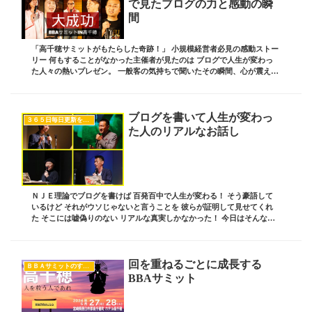
で見たブログの力と感動の瞬
間
「高千穂サミットがもたらした奇跡！」 小規模経営者必見の感動ストー
リー 何もすることがなかった主催者が見たのは ブログで人生が変わっ
た人々の熱いプレゼン。 一般客の気持ちで聞いたその瞬間、心が震え
た。 次の舞台は青森、あなたも参加してみませ...
ブログを書いて人生が変わっ
３６５日毎日更新をした人達
た人のリアルなお話し
ＮＪＥ理論でブログを書けば 百発百中で人生が変わる！ そう豪語して
いるけど それがウソじゃないと言うことを 彼らが証明して見せてくれ
た そこには嘘偽りのない リアルな真実しかなかった！ 今日はそんなお
話しです ブログ責任者の 板坂裕治郎とは...
回を重ねるごとに成長する
ＢＢＡサミットのすべて
BBAサミット