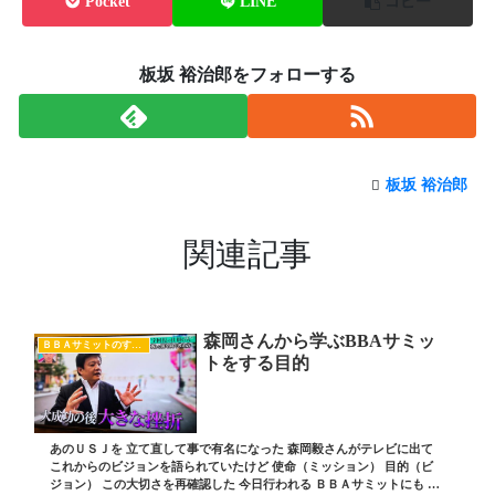
Pocket
LINE
コピー
板坂 裕治郎をフォローする
板坂 裕治郎
関連記事
森岡さんから学ぶBBAサミッ
ＢＢＡサミットのすべて
トをする目的
あのＵＳＪを 立て直して事で有名になった 森岡毅さんがテレビに出て
これからのビジョンを語られていたけど 使命（ミッション） 目的（ビ
ジョン） この大切さを再確認した 今日行われる ＢＢＡサミットにも こ