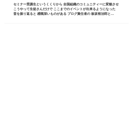
セミナー受講生というくくりから 全国組織のコミュニティーに変貌させ
こうやって生徒さんだけで ここまでのイベントが出来るようになった
昔を振り返ると 感慨深いものがある ブログ責任者の 板坂裕治郎と
は・・・ 業界の常識をぶち破り 誰からも憧...