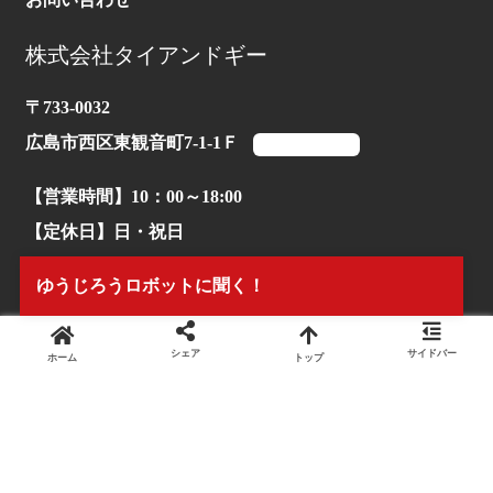
株式会社タイアンドギー
〒733-0032
広島市西区東観音町7-1-1Ｆ
マップを見る
【営業時間】10：00～18:00
【定休日】日・祝日
【TEL】082-503-1170
ゆうじろうロボットに聞く！
シェア
サイドバー
ホーム
トップ