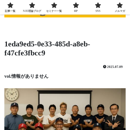
記事一覧
NJE理論ブログ
セミナー一覧
HP
SNS
メルマガ
1eda9ed5-0e33-485d-a8eb-
f47cfe3fbcc9
2025.07.09
vol.情報がありません