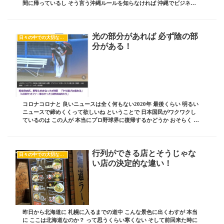
間に帰っているし そう言う沖縄ルールを知らなければ 沖縄でビジネス
は出来ない ブログ責任者の 板坂裕治郎と...
光の部分があれば 必ず陰の部
日々の中での大切な気付き
分がある！
コロナコロナと 良いニュースは全く何もない2020年 最後くらい 明るい
ニュースで締めくくって欲しいね ということで 日本国民がワクワクし
ているのは この人が 本当にプロ野球界に復帰するかどうか おそらく わ
しら世代の いあゆる 人生の折り...
行列ができる店とそうじゃな
日々の中での大切な気付き
い店の決定的な違い！
昨日から北海道に 札幌に入るまでの道中 こんな景色に出くわすが 本当
に ここは北海道なのか？ って思うくらい寒くない そして前回来た時に