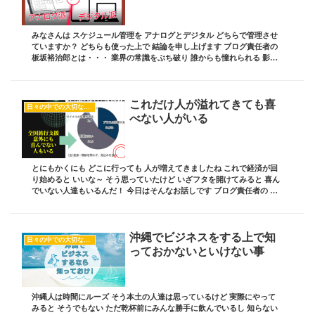
みなさんは スケジュール管理を アナログとデジタル どちらで管理させ
ていますか？ どちらも使った上で 結論を申し上げます ブログ責任者の
板坂裕治郎とは・・・ 業界の常識をぶち破り 誰からも憧れられる 影響
力を持った経営者を輩出する これを...
これだけ人が溢れてきても喜
日々の中での大切な気付き
べない人がいる
とにもかくにも どこに行っても 人が増えてきましたね これで経済が回
り始めると いいな～ そう思っていたけど いざフタを開けてみると 喜ん
でいない人達もいるんだ！ 今日はそんなお話しです ブログ責任者の 板
坂裕治郎とは・・・ 業界の常識をぶ...
沖縄でビジネスをする上で知
日々の中での大切な気付き
っておかないといけない事
沖縄人は時間にルーズ そう本土の人達は思っているけど 実際にやって
みると そうでもない ただ乾杯前にみんな勝手に飲んでいるし 知らない