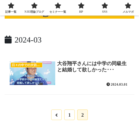
記事一覧
NJE理論ブログ
セミナー一覧
HP
SNS
メルマガ
2024-03
大谷翔平さんには中学の同級生
日々の中での大切な気付き
と結婚して欲しかった･･･
2024.03.01
前
1
2
へ