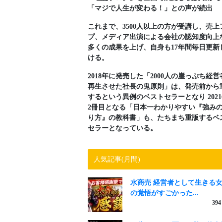
「マジで人生が変わる！」との声が続出
これまで、3500人以上の方が受講し、売上
プ、メディア出演による会社の認知度向上
多くの成果を上げ、自身も17年間毎日更新
ける。
2018年に発売した「2000人の崖っぷち経営
再生させた社長の鬼原則」は、発売前から
するという異例のベストセラーとなり 202
2冊目となる「日本一わかりやすい『強み
り方』の教科書」も、たちまち重版するベ
セラーとなっている。
人気記事(月間)
水商売 経営者として生きる
の覚悟がすごかった...
394