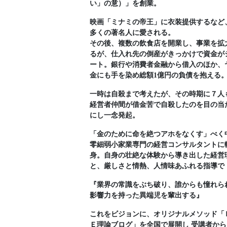
い」の意）」を創業。
映画「ミナミの帝王」に衣装提供するなど
多くの著名人に愛される。
その後、複数の飲食店を開業し、事業を拡
るが、仕入れ先の倒産がきっかけで資金が
ート。銀行や消費者金融から借入のほか、
金にも手を染め総額1億円の負債を抱える
一時は自殺まで考えたが、その時期に７人
経営者仲間が借金苦で自殺したのを目の当
にし一念発起。
「金のために命を絶つアホをなくす」べく
零細弱小家業専門の経営コンサルタントに
身。自身の壮絶な体験から導き出した経営
と、厳しさと情熱、人情味あふれる指導で
『業界の常識をぶち破り、誰からも憧れら
影響力を持った異端児を輩出する』
これをビジョンに、オリジナルメソッド「
Ｅ理論ブログ」を全国で展開し 受講者から