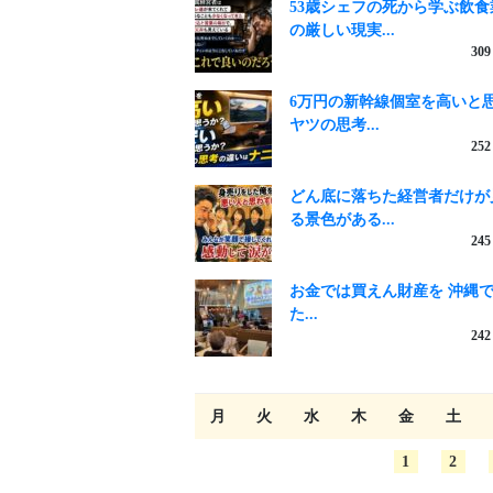
53歳シェフの死から学ぶ飲食
の厳しい現実...
309
6万円の新幹線個室を高いと
ヤツの思考...
252
どん底に落ちた経営者だけが
る景色がある...
245
お金では買えん財産を 沖縄
た...
242
月
火
水
木
金
土
1
2