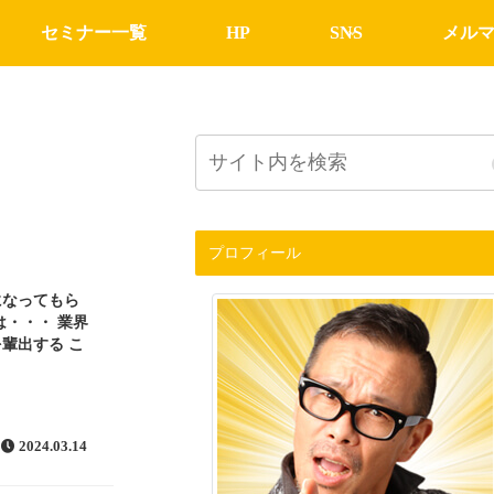
セミナー一覧
HP
SNS
メル
プロフィール
になってもら
は・・・ 業界
輩出する こ
2024.03.14