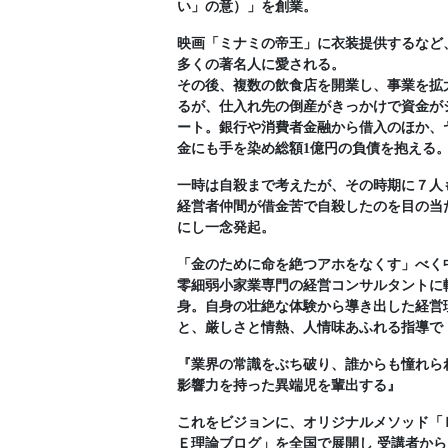
い」の意）」を創業。
映画「ミナミの帝王」に衣装提供するなど
多くの著名人に愛される。
その後、複数の飲食店を開業し、事業を拡
るが、仕入れ先の倒産がきっかけで資金が
ート。銀行や消費者金融から借入のほか、
金にも手を染め総額1億円の負債を抱える
一時は自殺まで考えたが、その時期に７人
経営者仲間が借金苦で自殺したのを目の当
にし一念発起。
「金のために命を絶つアホをなくす」べく
零細弱小家業専門の経営コンサルタントに
身。自身の壮絶な体験から導き出した経営
と、厳しさと情熱、人情味あふれる指導で
『業界の常識をぶち破り、誰からも憧れら
影響力を持った異端児を輩出する』
これをビジョンに、オリジナルメソッド「
Ｅ理論ブログ」を全国で展開し 受講者から