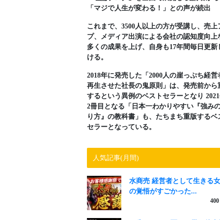
「マジで人生が変わる！」との声が続出
これまで、3500人以上の方が受講し、売上
プ、メディア出演による会社の認知度向上
多くの成果を上げ、自身も17年間毎日更新
ける。
2018年に発売した「2000人の崖っぷち経営
再生させた社長の鬼原則」は、発売前から
するという異例のベストセラーとなり 202
2冊目となる「日本一わかりやすい『強み
り方』の教科書」も、たちまち重版するベ
セラーとなっている。
人気記事(月間)
水商売 経営者として生きる
の覚悟がすごかった...
400