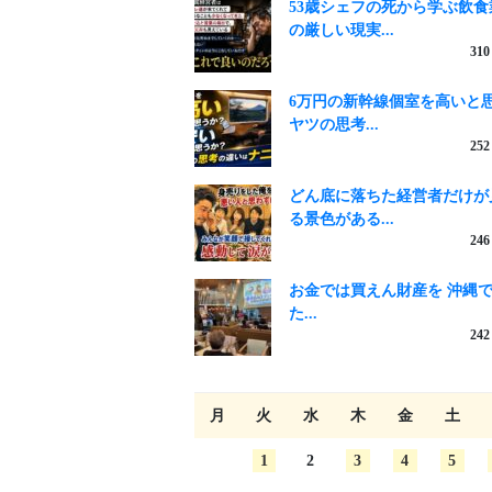
53歳シェフの死から学ぶ飲食
の厳しい現実...
310
6万円の新幹線個室を高いと
ヤツの思考...
252
どん底に落ちた経営者だけが
る景色がある...
246
お金では買えん財産を 沖縄
た...
242
月
火
水
木
金
土
1
2
3
4
5