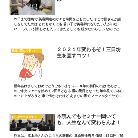
昨日まで徳島で 美容関連の方々と時間をともにした そこで皆さんが話
しをしてたのは とにもかくにも 若い子で美容師になりたい人がいな
い！ っていう話 しかも入ってきたとしても 続かないらしい なのでどの
オーナーさんも 新人を入れて教育して 一...
２０２１年変わるぞ！三日坊
絶対に読んで欲しいオススメ記事
主を直すコツ！
新年あけましておめでとうございます～～ 今年の初日の出は わしがこ
のご来光ツアーを始めて 2回目となる 雪の元日となった 毎年見ている山
の上に上がろうと 車で出かけたけど あまりの雪で ノーマルタイヤでは
危ないと思い 引き返してしまった・・...
本読んでもセミナー聞いて
わしのオススメする良い本
も、人生なんて変わらんよ！
昨日は、江上治さんの こちらの著書の 運命転換思考 価格：1512円（税