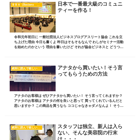
日本で一番最大級のコミュニ
ＢＢＡ（Business Blog Athlete）
ティーを作る！
令和元年初日に 一般社団法人ビジネスブログアスリート協会 これを立
ち上げた理由 今日も書くよ 昨日はそもそもなんで わしがセミナー活動
を始めたのかという 理由を書いたけど それが協会ビジネスと どうつな
がっていくのかというと わしは2009...
アナタから買いたい！そう言
絶対に読んで欲しいオススメ記事
ってもらうための方法
アナタのお客様は ぜひアナタから買いたい！ そう言ってくれますか？
アナタのお客様は アナタの何を良いと思って 買ってくれているんだと
思いますか？ この商品を買うなら ココじゃなきゃダメなんよ！ そう思
ってくれていますか？ 今日はそんなお話...
スタッフは独立、新人は入ら
絶対に読んで欲しいオススメ記事
ない、そんな美容院の行末
は・・・