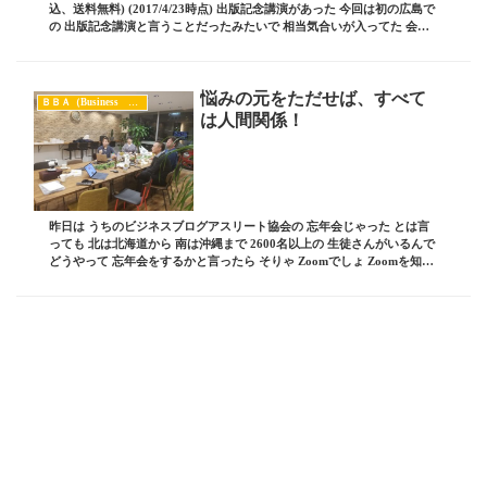
込、送料無料) (2017/4/23時点) 出版記念講演があった 今回は初の広島で
の 出版記念講演と言うことだったみたいで 相当気合いが入ってた 会場
には１００名近い...
悩みの元をただせば、すべて
ＢＢＡ（Business Blog Athlete）
は人間関係！
昨日は うちのビジネスブログアスリート協会の 忘年会じゃった とは言
っても 北は北海道から 南は沖縄まで 2600名以上の 生徒さんがいるんで
どうやって 忘年会をするかと言ったら そりゃ Zoomでしょ Zoomを知ら
ない人に ちゃんと説...