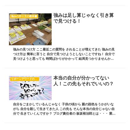
やったら 途中で怒って出てい...
強みは足し算じゃなく引き算
強みの作り方の教科書
で見つける！
強みの見つけ方 ここ最近この質問を されることが増えてきた 強みの見
つけ方は 簡単に言うと 自分で見つけようとしないことですね！ 自分で
見つけようと思っても 時間ばかりがかかって 結局見つかりませんから
なぜならば・・・ 足し算で見つけよう...
本当の自分が分かってない
リボーンアワードのすべて
人！この先もそれでいいの？
自分をごまかしているんじゃなく 子供の頃から 親の顔色をうかがいな
がら 自分を殺して生きてきた人 この先も そんな本当の自分じゃない自
分で 生きていくんですか？ ブログ責任者の 板坂裕治郎とは・・・ 業界
の常識をぶち破り 誰からも憧れられる...