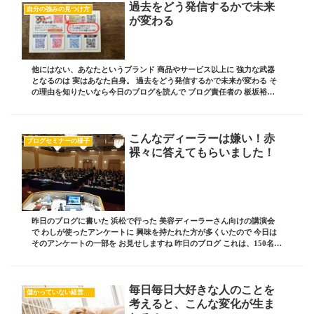
過去をどう発信するかで未来
自分の強みの見つけ方
が変わる
他にはない、あなたというブランド 商品やサービス以上に 強力な武器
となるのは 実はあなた自身。 過去をどう発信するかで未来が変わる そ
の理由を知りたいなら今日のブログを読んで ブログ責任者の 板坂裕治
郎とは・・・ 業界の常識をぶち破り 誰か...
こんなディーラーは嫌い！赤
ブログセミナーの様子
裸々に答えてもらいました！
昨日のブログに書いた 浜松で行った 美容ディーラーさん向けの講演会
で わしが使ったアンケートに 興味を持たれた方が多くいたので 今日は
そのアンケートの一部を お見せしますね 昨日のブログ これは、150名も
集まられていた 美容ディーラーさん...
毎日毎日大好きな人のことを
儲かっていない経営者の共通項
考えると、こんな変化が生ま