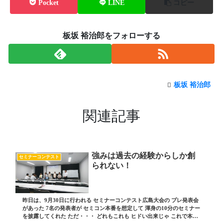
Pocket
LINE
コピー
板坂 裕治郎をフォローする
板坂 裕治郎
関連記事
強みは過去の経験からしか創
セミナーコンテスト
られない！
昨日は、9月30日に行われる セミナーコンテスト広島大会の プレ発表会
があった 7名の発表者が セミコン本番を想定して 渾身の10分のセミナー
を披露してくれた ただ・・・ どれもこれも ヒドい出来じゃ これで本番