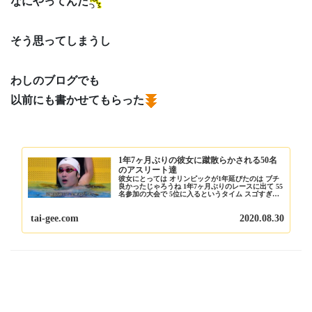
なにやってんだ
そう思ってしまうし
わしのブログでも
以前にも書かせてもらった
1年7ヶ月ぶりの彼女に蹴散らかされる50名
のアスリート達
彼女にとっては オリンピックが1年延びたのは ブチ
良かったじゃろうね 1年7ヶ月ぶりのレースに出て 55
名参加の大会で 5位に入るというタイム スゴすぎる
じゃろ この休んでいる間に 体重も10キロ以上落ちた
らしい この写真見ただけでも めち...
tai-gee.com
2020.08.30