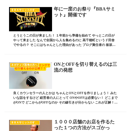
年に一度のお祭り『BBAサミ
ＢＢＡサミットのすべて
ット』開催です
とうとうこの日が来ました！ １年前から準備を始めて やっとこの日が
やって来ました なんで全国から人を集めるのに 高千穂町というド田舎
でやるの？ そこにはちゃんとした理由があった ブログ責任者の 板坂裕
治郎とは・・・ 業界の常識をぶち破り 誰...
ONとOFFを切り替えるのは三
ネガティブ思考の方へ
流の発想
良くカウンセラーの人とかは ちゃんとONとOFFを作りましょう！ みた
いな話をするけど 経営者の人にとって ONやOFFは必要ない！ どこまで
がONで どこからがOFFなのか その線引きが分からない これが正解！
今日はそんなお話しです ブ...
１０００店舗のお店を作るた
ＢＢＡサミットのすべて
った１つの方法がスゴかっ