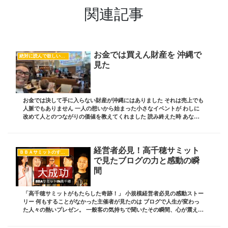
関連記事
お金では買えん財産を 沖縄で
絶対に読んで欲しいオススメ記事
見た
お金では決して手に入らない財産が沖縄にはありました それは売上でも
人脈でもありません 一人の想いから始まった小さなイベントが わしに
改めて人とのつながりの価値を教えてくれました 読み終えた時 あなた
も本当の財産の意味がきっと変わります ブロ...
経営者必見！高千穂サミット
ＢＢＡサミットのすべて
で見たブログの力と感動の瞬
間
「高千穂サミットがもたらした奇跡！」 小規模経営者必見の感動ストー
リー 何もすることがなかった主催者が見たのは ブログで人生が変わっ
た人々の熱いプレゼン。 一般客の気持ちで聞いたその瞬間、心が震え
た。 次の舞台は青森、あなたも参加してみませ...