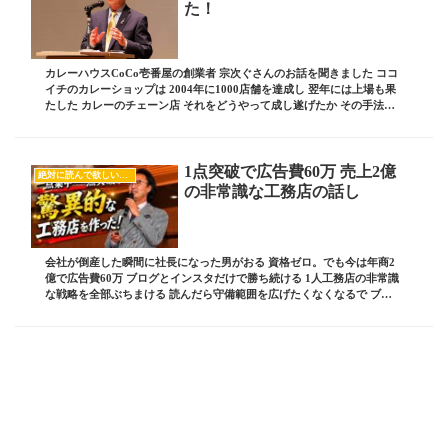
た！
カレーハウスCoCo壱番屋の創業者 宗次ぐさんのお話を聞きました ココ
イチのカレーショップは 2004年に1000店舗を達成し 翌年には上場も果
たした カレーのチェーン店 それをどうやって成し遂げたか その手法が
すごかった！ ブログ責任者の...
1点突破で広告費60万 売上2億
絶対に読んで欲しいオススメ記事
の非常識な工務店の話し
会社が倒産した瞬間に社長になった男がおる 資格ゼロ。でも今は年商2
億で広告費60万 ブログとインスタだけで勝ち続ける 1人工務店の非常識
な戦略を全部ぶちまける 読んだら守備範囲を広げたくなくなるで ブロ
グ責任者の 板坂裕治郎とは・・・ 業界...