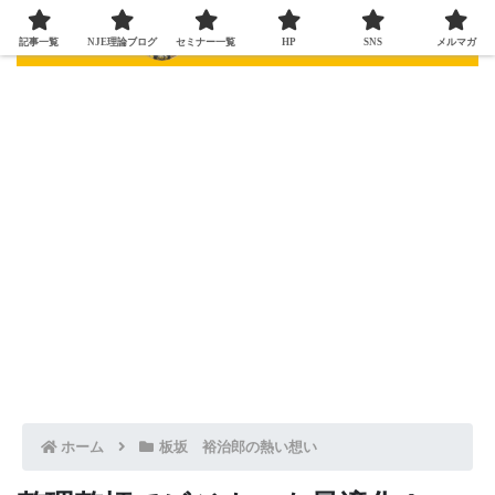
記事一覧
NJE理論ブログ
セミナー一覧
HP
SNS
メルマガ
ホーム
板坂 裕治郎の熱い想い