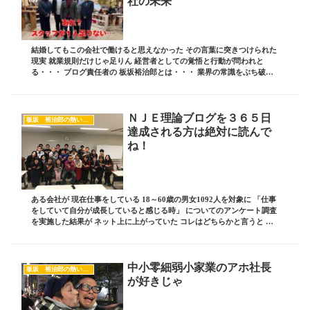
社の未来
結婚してもこの会社で働けると思えなかった その言葉に突きつけられた
現実 就業規則だけじゃ足りん 経営者としての覚悟と行動が問われと
る・・・ ブログ責任者の 板坂裕治郎とは・・・ 業界の常識をぶち破り
誰からも憧れられる 影響力を持った経営者...
ＮＪＥ理論ブログを３６５日
板坂 裕治郎の熱い想い
達成される方は絶対に読んで
ね！
ある会社が 現在仕事をしている 18～60歳の男女1092人を対象に 「仕事
をしていて自分が成長していると感じる時」 についてのアンケート調査
を実施した結果が ネット上に上がっていた コレはどちらかと言うと サ
ラリーマンへのアンケート調査の...
中小零細弱小家業のアホ社長
板坂 裕治郎の熱い想い
が好きじゃ