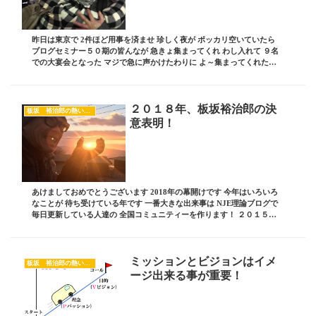
昨日は東京で 2件ほど用事を済ませ 珍しく夜が ポッカリ空いていたら
ブログセミナー５０期の皆んなが 急きょ集まってくれ わし入れて ９名
での大宴会となった マジで急に声かけたわりに よ～集まってくれたよ
ね そして宴会も盛り上がってきたころ...
２０１８年、板坂裕治郎の決
板坂 裕治郎の熱い想い
意表明！
あけましておめでとうございます 2018年の幕開けです 今年はいろいろ
なことが 待ち受けている年です 一番大きな出来事は NJE理論ブログで
毎日更新している人達の 全国コミュニティーを作ります！ ２０１５年
辺りまで 広島だけで開催していた...
ミッションとビジョンはイメ
板坂 裕治郎の熱い想い
ージ出来る事が重要！