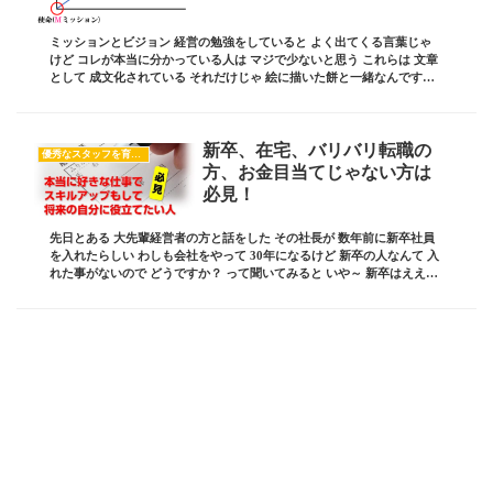
ミッションとビジョン 経営の勉強をしていると よく出てくる言葉じゃ
けど コレが本当に分かっている人は マジで少ないと思う これらは 文章
として 成文化されている それだけじゃ 絵に描いた餅と一緒なんです！
その言葉を見て 心が震えてこんこと...
新卒、在宅、バリバリ転職の
優秀なスタッフを育てたい
方、お金目当てじゃない方は
必見！
先日とある 大先輩経営者の方と話をした その社長が 数年前に新卒社員
を入れたらしい わしも会社をやって 30年になるけど 新卒の人なんて 入
れた事がないので どうですか？ って聞いてみると いや～ 新卒はええ
よ！ あーだの、こーだの言わんし...