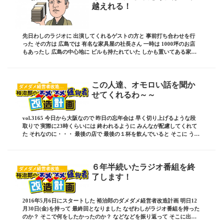
越えれる！
先日わしのラジオに 出演してくれるゲストの方と 事前打ち合わせを行
った その方は 広島では 有名な家具屋の社長さん 一時は 1000坪のお店
もあったし 広島の中心地に ビルも持たれていた しかも置いてある家具
は 輸入品ばかりの 超高級家具 ...
この人達、オモロい話を聞か
ダメダメ経営者改造計画
せてくれるわ～～
vol.3165 今日から大阪なので 昨日の忘年会は 早く切り上げるような段
取りで 実際に23時くらいには 終われるように みんなが配慮してくれて
た それなのに・・・ 最後の店で 最後の１杯を飲んでいると そこに うち
の塾生の子が 兄弟３姉...
６年半続いたラジオ番組を終
ダメダメ経営者改造計画
了します！
2016年5月6日にスタートした 裕治郎のダメダメ経営者改造計画 明日12
月30日(金)を持って 最終回となりました なぜわしがラジオ番組を持った
のか？ そこで何をしたかったのか？ などなどを振り返って そこに出て