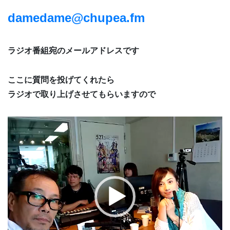
damedame@chupea.fm
ラジオ番組宛のメールアドレスです
ここに質問を投げてくれたら
ラジオで取り上げさせてもらいますので
動
画
プ
レ
ー
ヤ
ー