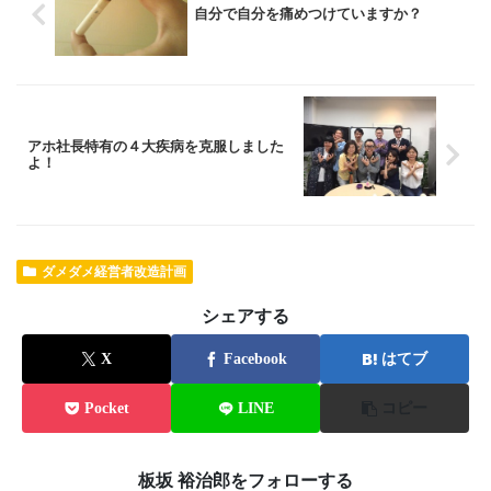
自分で自分を痛めつけていますか？
アホ社長特有の４大疾病を克服しました
よ！
ダメダメ経営者改造計画
シェアする
X
Facebook
はてブ
Pocket
LINE
コピー
板坂 裕治郎をフォローする