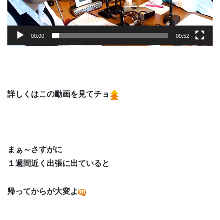
00:00
00:52
詳しくはこの動画を見てチョ
まぁ～さすがに
１週間近く出張に出ていると
帰ってからが大変よ