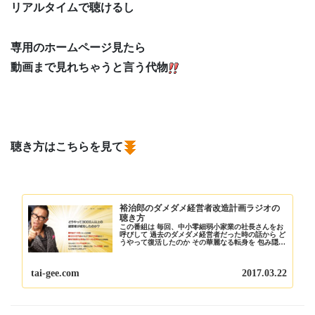
リアルタイムで聴けるし
専用のホームページ見たら
動画まで見れちゃうと言う代物
聴き方はこちらを見て
裕治郎のダメダメ経営者改造計画ラジオの
聴き方
この番組は 毎回、中小零細弱小家業の社長さんをお
呼びして 過去のダメダメ経営者だった時の話から ど
うやって復活したのか その華麗なる転身を 包み隠さ
ず聴き出していく番組です 基本的に台本は作ってい
ないので ホンマに、居酒屋で 飲みながらしゃ...
tai-gee.com
2017.03.22