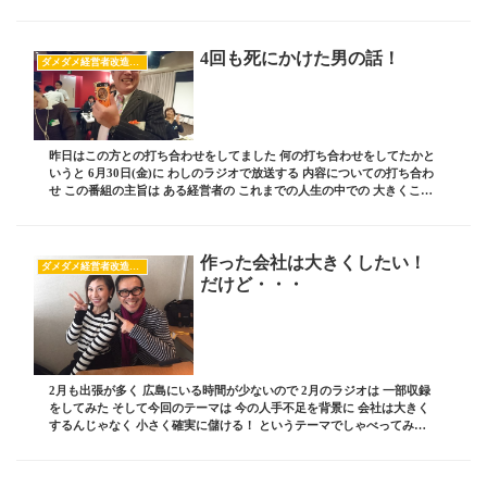
くれた149名のゲストの方...
4回も死にかけた男の話！
ダメダメ経営者改造計画
昨日はこの方との打ち合わせをしてました 何の打ち合わせをしてたかと
いうと 6月30日(金)に わしのラジオで放送する 内容についての打ち合わ
せ この番組の主旨は ある経営者の これまでの人生の中での 大きくこけ
た話から でもそれに負けじと頑...
作った会社は大きくしたい！
ダメダメ経営者改造計画
だけど・・・
2月も出張が多く 広島にいる時間が少ないので 2月のラジオは 一部収録
をしてみた そして今回のテーマは 今の人手不足を背景に 会社は大きく
するんじゃなく 小さく確実に儲ける！ というテーマでしゃべってみた
これは女性の経営者よりも 男性経営...