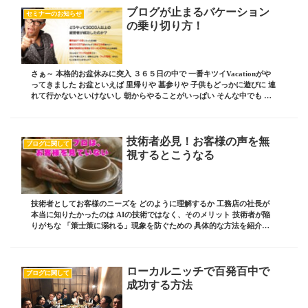
ブログが止まるバケーション
セミナーのお知らせ
の乗り切り方！
さぁ～ 本格的お盆休みに突入 ３６５日の中で 一番キツイVacationがや
ってきました お盆といえば 里帰りや 墓参りや 子供もどっかに遊びに 連
れて行かないといけないし 朝からやることがいっぱい そんな中でも わ
しら ビジネスブログアス...
技術者必見！お客様の声を無
ブログに関して
視するとこうなる
技術者としてお客様のニーズを どのように理解するか 工務店の社長が
本当に知りたかったのは AIの技術ではなく、そのメリット 技術者が陥
りがちな 「策士策に溺れる」現象を防ぐための 具体的な方法を紹介し
ます ブログ責任者の 板坂裕治郎とは・・...
ローカルニッチで百発百中で
ブログに関して
成功する方法