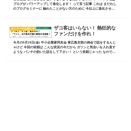
ブログが パワーアップして進化します！ って言う記事 これは まだわし
のブログセミナーに 触れたことがない方のために 今以上に進化させ
た！ というのもあるんじゃけど わし...
ザコ客はいらない！ 熱狂的な
セミナーのお知らせ
ファンだけを作れ！
今月の9月18日(金) 中小企業家同友会 東広島支部の例会で話をするんじ
ゃけど 今回の依頼は こんな状況の今だから ガツンと気合いを入れ直す
ような パンチの効いた話をして下さい！ という依頼じゃった なので打
合せの時に こんなタイトルで 話...