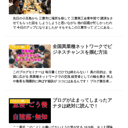
先日の小豆島から 三豊市に場所を移して 三豊商工会青年部で 講演をさ
せてもらった話を しようしようと思いながら 他の話題が忙しかったの
で 今日のアップになりましたが そもそもこの三豊市って どこにあるの
か なんですが わかりますか？ 瀬戸大...
全国異業種ネットワークでビ
ブログに関して
ジネスチャンスを掴む方法
このブログセミナーは 毎日書くだけでは終わらない！ 真の目的は、全
国に広がる 異業種ネットワークでの交流 経営者としての軸を磨き 売上
や集客を飛躍的に伸ばす秘訣が ココにはあるんです！ ブログ責任者の
板坂裕治郎とは・・・ 業界の常識をぶち...
ブログが止まってしまったア
ブログに関して
ナタは絶対に読んで！
ここ最近 このことしか書いてないような気がする 2020年 ＮＪＥ理論