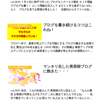
vol.3019 ７月４日に神戸で行った ブログセミナー３３期生 ＮＪＥ理論
でブログを書く！ という理論を注入して まだ１ヶ月も過ぎてないのに
もう ブログを見てお客様が来ました！ 出版社からオファーがあり
ました！ みたいな わしでも驚...
ブログを書き続けるコツはこ
ガンガン売上upするブログの書き方
れね！
ブログ一本で、集客や売上アップを可能にする ブログの書き方を全国で
伝え 塾生は2200名を超える（2018.3現在） その実績は 集客アップや売
上アップにとどまらず 経営者としての基礎や考え方が180度変わり!! ビ
ジネスへの取り組み方がま...
マンネリ化した美容師ブログ
ガンガン売上upするブログの書き方
に飽きた・・・
vol.3035 先日、うちの生徒さんで 美容師の方と話をした 「なんか最
近 お客様の写真を上げるブログ これに飽きてきたんですよね・・・ 自
分で飽きているってことは 読んでいる人は もっと飽きているんじゃな
いかと思って」 っと・・・ そ...