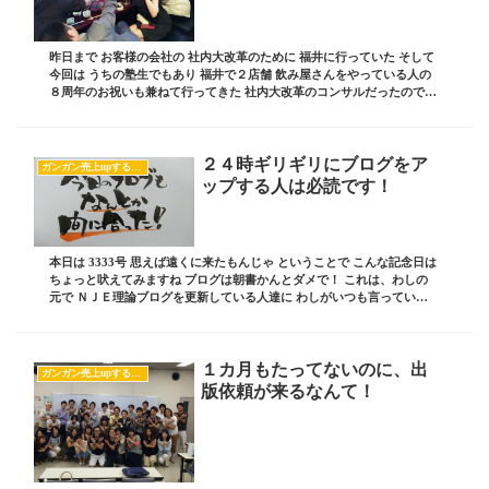
昨日まで お客様の会社の 社内大改革のために 福井に行っていた そして
今回は うちの塾生でもあり 福井で２店舗 飲み屋さんをやっている人の
８周年のお祝いも兼ねて行ってきた 社内大改革のコンサルだったので
何時に終わるかが検討つかなかったの...
２４時ギリギリにブログをア
ガンガン売上upするブログの書き方
ップする人は必読です！
本日は 3333号 思えば遠くに来たもんじゃ ということで こんな記念日は
ちょっと吠えてみますね ブログは朝書かんとダメで！ これは、わしの
元で ＮＪＥ理論ブログを更新している人達に わしがいつも言っている
セリフ 朝、余裕を持って書くブロ...
１カ月もたってないのに、出
ガンガン売上upするブログの書き方
版依頼が来るなんて！