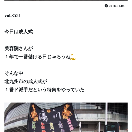
2018.01.08
vol.3551
今日は成人式
美容院さんが
１年で一番儲ける日じゃろうね
そんな中
北九州市の成人式が
１番ド派手だという特集をやっていた