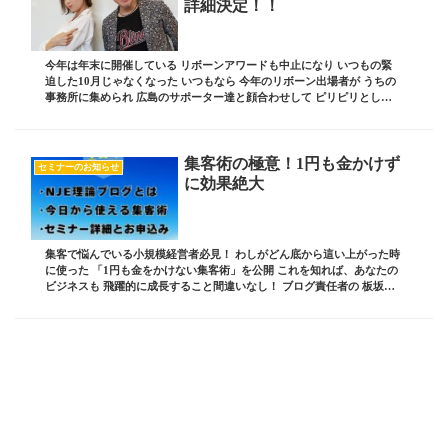
詳細決定！！
今年は年末に開催している リボーンアワードも中止になり いつもの緊
迫した10月じゃなくなった いつもなら 今年のリボーン出場者が うちの
事務所に集められ 広島のサポーター達と顔合わせして ピリピリとした
ライバル感をむき出しにしている頃 （...
集客術の極意！1円も金かけず
セミナーのお知らせ
に効果絶大
集客で悩んでいる小規模経営者必見！ わしがどん底から這い上がった時
に使った 「1円も金をかけない集客術」を公開 これを知れば、あなたの
ビジネスも 飛躍的に成長すること間違いなし！ ブログ責任者の 板坂裕
治郎とは・・・ 業界の常識をぶち破り ...