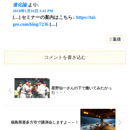
進化論
より:
2018年1月16日 3:41 PM
[…] セミナーの案内はこちら↓
https://tai-
gee.com/blog/7236
[…]
返信
コメントを書き込む
星野仙一さんの下で働いてみたかっ
た・・・
福島県喜多方市で講演会しますよ～～！