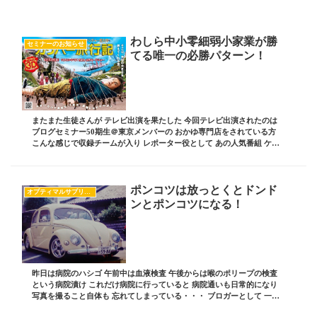
わしら中小零細弱小家業が勝
セミナーのお知らせ
てる唯一の必勝パターン！
またまた生徒さんが テレビ出演を果たした 今回テレビ出演されたのは
ブログセミナー50期生＠東京メンバーの おかゆ専門店をされている方
こんな感じで収録チームが入り レポーター役として あの人気番組 ケン
ミンショーで 毎回転勤をさせられてい...
ポンコツは放っとくとドンド
オプティマルサプリという会社
ンとポンコツになる！
昨日は病院のハシゴ 午前中は血液検査 午後からは喉のポリープの検査
という病院漬け これだけ病院に行っていると 病院通いも日常的になり
写真を撮ること自体も 忘れてしまっている・・・ ブロガーとして 一番
やっちゃいけん失態・・・ そんな病院...