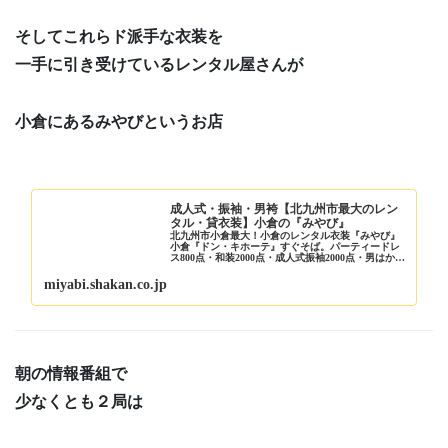
そしてこれらド派手な衣装を
一手に引き受けているレンタル屋さんが
小倉にあるみやびというお店
成人式・振袖・男袴【北九州市最大のレン
タル・貸衣装】小倉の『みやび』
北九州市小倉最大！小倉のレンタル衣装『みやび』
小倉『ドン・キホーテ』すぐそば。パーティードレ
ス800点・和装2000点・成人式振袖2000点・男はかま
2000点・派手ハカマ、男袴、女卒業袴、レンタル衣
装は大量!!写真スタジオ完備、ヘアーメイ...
miyabi.shakan.co.jp
朝の情報番組で
少なくとも２局は