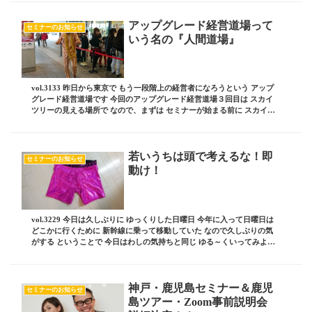
アップグレード経営道場って
セミナーのお知らせ
いう名の『人間道場』
vol.3133 昨日から東京で もう一段階上の経営者になろうという アップ
グレード経営道場です 今回のアップグレード経営道場３回目は スカイ
ツリーの見える場所で なので、まずは セミナーが始まる前に スカイツ
リーに上って テンションを上げ...
若いうちは頭で考えるな！即
セミナーのお知らせ
動け！
vol.3229 今日は久しぶりに ゆっくりした日曜日 今年に入って日曜日は
どこかに行くために 新幹線に乗って移動していた なので久しぶりの気
がする ということで 今日はわしの気持ちと同じ ゆる～くいってみよう
先月、同友会青年部で キャ...
神戸・鹿児島セミナー＆鹿児
セミナーのお知らせ
島ツアー・Zoom事前説明会