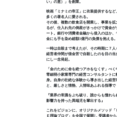
い」の意）」を創業。
映画「ミナミの帝王」に衣装提供するなど
多くの著名人に愛される。
その後、複数の飲食店を開業し、事業を拡
るが、仕入れ先の倒産がきっかけで資金が
ート。銀行や消費者金融から借入のほか、
金にも手を染め総額1億円の負債を抱える
一時は自殺まで考えたが、その時期に７人
経営者仲間が借金苦で自殺したのを目の当
にし一念発起。
「金のために命を絶つアホをなくす」べく
零細弱小家業専門の経営コンサルタントに
身。自身の壮絶な体験から導き出した経営
と、厳しさと情熱、人情味あふれる指導で
『業界の常識をぶち破り、誰からも憧れら
影響力を持った異端児を輩出する』
これをビジョンに、オリジナルメソッド「
Ｅ理論ブログ」を全国で展開し 受講者から