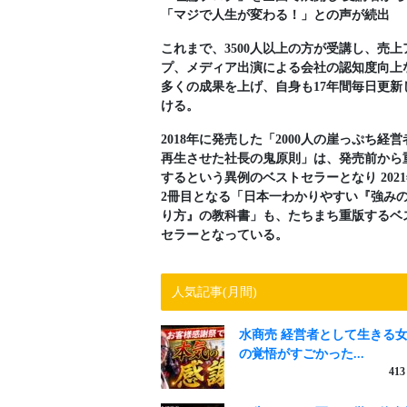
「マジで人生が変わる！」との声が続出
これまで、3500人以上の方が受講し、売上
プ、メディア出演による会社の認知度向上
多くの成果を上げ、自身も17年間毎日更新
ける。
2018年に発売した「2000人の崖っぷち経営
再生させた社長の鬼原則」は、発売前から
するという異例のベストセラーとなり 202
2冊目となる「日本一わかりやすい『強み
り方』の教科書」も、たちまち重版するベ
セラーとなっている。
人気記事(月間)
水商売 経営者として生きる
の覚悟がすごかった...
413