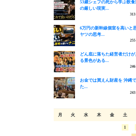
53歳シェフの死から学ぶ飲食
の厳しい現実...
313
6万円の新幹線個室を高いと
ヤツの思考...
255
どん底に落ちた経営者だけが
る景色がある...
246
お金では買えん財産を 沖縄
た...
243
月
火
水
木
金
土
1