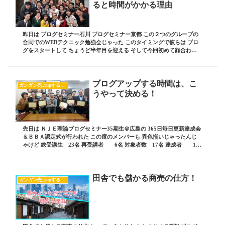
ると時間がかかる理由
昨日は ブログセミナー石川 ブログセミナー京都 この２つのグループの
合同でのWEBテクニック勉強会じゃった このタイミングで彼らは ブロ
グをスタートして ちょうど半年目を迎える そして今回初めて顔合わせ
となる この２つのグループ 最初はど...
ブログアップする時間は、こ
ガンガン売上upするブログの書き方
うやって決める！
先日は ＮＪＥ理論ブログセミナー35期生＠広島の 365日毎日更新達成会
＆ＢＢＡ認定式が行われた この度のメンバーも 異色揃いじゃったんじ
ゃけど 総受講生 23名 再受講者 6名 対象者数 17名 達成者 13
名 達成率 76.5％ と...
田舎でも儲かる商売の仕方！
ガンガン売上upするブログの書き方