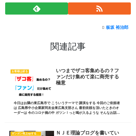
板坂 裕治郎
関連記事
いつまでザコ客集めるの？フ
お客様は絞る
ァンだけ集めて楽に商売する
極意
今日はお隣の東広島市で こういうテーマで 講演をする 今回のご依頼者
は 広島県中小企業家同友会東広島支部さん 最初依頼を頂いたときのオ
ーダーは 今のコロナ禍の中 ガツン！っと喝が入るような そんなお話を
して下さい という依頼じゃった ガツン...
ＮＪＥ理論ブログを書いてい
ガンガン売上upするブログの書き方