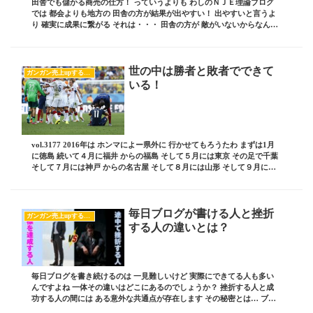
田舎でも儲かる商売の仕方！ っていうよりも わしのＮＪＥ理論ブログ
では 都会よりも地方の 田舎の方が結果が出やすい！ 出やすいと言うよ
り 確実に成果に繋がる それは・・・ 田舎の方が 敵がいないからなんで
す！ 今日のこの話を読めば アナタも...
世の中は勝者と敗者でできて
ガンガン売上upするブログの書き方
いる！
vol.3177 2016年は ホンマによー県外に 行かせてもろうたわ まずは1月
に徳島 続いて４月に福井 からの福島 そして５月には東京 その足で千葉
そして７月には神戸 からの名古屋 そして８月には山形 そして９月には
もう少し北上して北...
毎日ブログが書ける人と挫折
ガンガン売上upするブログの書き方
する人の違いとは？
毎日ブログを書き続けるのは 一見難しいけど 実際にできてる人も多い
んですよね 一体その違いはどこにあるのでしょうか？ 挫折する人と成
功する人の間には ある意外な共通点が存在します その秘密とは… ブロ
グ責任者の 板坂裕治郎とは・・・ 業界の...