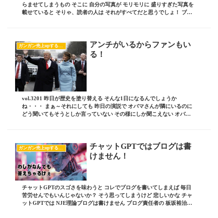
らませてしまうもの そこに 自分の写真が モリモリに 盛りすぎた写真を
載せていると そりゃ、読者の人は それがすべてだと思うでしょ！ ブロ
グで見るアナタと 実際に見るアナ...
アンチがいるからファンもい
ガンガン売上upするブログの書き方
る！
vol.3201 昨日が歴史を塗り替える そんな1日になるんでしょうか
ね・・・ まぁ～それにしても 昨日の演説で オバマさんが隣にいるのに
どう聞いてもそうとしか言っていない その様にしか聞こえない オバマ
政策へのダメ出し これって わしも...
チャットGPTではブログは書
ガンガン売上upするブログの書き方
けません！
チャットGPTのスゴさを味わうと コレでブログを書いてしまえば 毎日
苦労せんでもいんじゃないか？ そう思ってしまうけど 悲しいかな チャ
ットGPTでは NJE理論ブログは書けません ブログ責任者の 板坂裕治郎
とは・・・ 業界の常識をぶち破り...