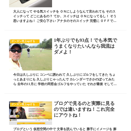
大人になって やる気スイッチを ＯＮにしようなんて言われても そのス
イッチって どこにあるの？ てか、スイッチは ＯＮになってるし！ そう
思いますよね！ ご安心下さい アナタのそのスイッチ 完璧に ＯＦＦです
から！ 今日はそんなスイッチの ...
1年ぶりでも93点！でも本気で
ガンガン売上upするブログの書き方
うまくなりたいんなら我流は
ダメよ！
今日は久しぶりに コンペに誘われて 久しぶりにゴルフをしてきた ちょ
っとあまりにも 久しぶりじゃったんで カレンダーでさかのぼってみた
ら 去年の11月に 学校の同窓会ゴルフをやっていた それが最後 そしてわ
しは 普段からゴルフの練習を 一切...
ブログで見るのと実際に見る
ガンガン売上upするブログの書き方
のでは違いますね！これ完全
にアウトね！
ブログという 仮想空間の中で 文章を読んでいると 勝手にイメージを 膨