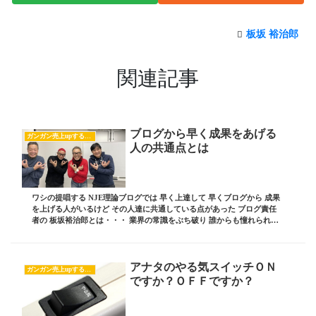
板坂 裕治郎
関連記事
ブログから早く成果をあげる
ガンガン売上upするブログの書き方
人の共通点とは
ワシの提唱する NJE理論ブログでは 早く上達して 早くブログから 成果
を上げる人がいるけど その人達に共通している点があった ブログ責任
者の 板坂裕治郎とは・・・ 業界の常識をぶち破り 誰からも憧れられる
影響力を持った経営者を輩出する ...
アナタのやる気スイッチＯＮ
ガンガン売上upするブログの書き方
ですか？ＯＦＦですか？