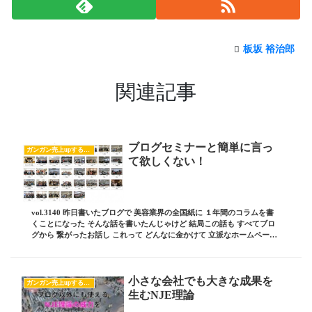
板坂 裕治郎
関連記事
ブログセミナーと簡単に言っ
ガンガン売上upするブログの書き方
て欲しくない！
vol.3140 昨日書いたブログで 美容業界の全国紙に １年間のコラムを書
くことになった そんな話を書いたんじゃけど 結局この話も すべてブロ
グから 繋がったお話し これって どんなに金かけて 立派なホームページ
持ってても 作っただけで ...
小さな会社でも大きな成果を
ガンガン売上upするブログの書き方
生むNJE理論