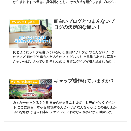
が生まれます 今日は、具体例とともに その方法を紹介します ブログ責
任者の 板坂裕治郎とは・・・ 業界の常...
面白いブログとつまんないブ
ガンガン売上upするブログの書き方
ログの決定的な違い！
同じようにブログを書いているのに 面白いブログと つまんないブログ
がるけど 何がどう違うんだろうか？？ どちらも 文章量もあるし 写真と
かもいっぱい入っている それなのに 片方はグイグイ引き込まれるのに
もう片方は2~3行で飽きてくる この...
ギャップ感作れていますか？
ガンガン売上upするブログの書き方
みんな分かっとる？？ 明日から始まるんよ あの、世界的ビックイベン
ト ここに我ら日本っも 出場するんじゃけど なんなんかね この盛り上が
りのなさは まぁ～日本のファンって にわかなのが多いから 強かったら
盛り上がるし 弱かったら見向きもしな...