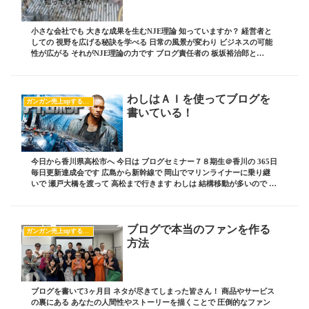
小さな会社でも 大きな成果を生むNJE理論 知っていますか？ 経営者と
しての 視野を広げる秘訣を学べる 日常の風景が変わり ビジネスの可能
性が広がる それがNJE理論の力です ブログ責任者の 板坂裕治郎と
は・・・ 業界の常識をぶち破り 誰か...
わしはＡＩを使ってブログを
ガンガン売上upするブログの書き方
書いている！
今日から香川県高松市へ 今日は ブログセミナー７８期生＠香川の 365日
毎日更新達成会です 広島から新幹線で 岡山でマリンライナーに乗り継
いで 瀬戸大橋を渡って 高松まで行きます わしは 結構移動が多いので ブ
ログを書くのも一苦労 新幹線の...
ブログで本当のファンを作る
ガンガン売上upするブログの書き方
方法
ブログを書いて3ヶ月目 ネタが尽きてしまった皆さん！ 商品やサービス
の裏にある あなたの人間性やストーリーを描くことで 圧倒的なファン