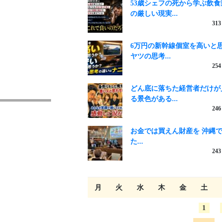
53歳シェフの死から学ぶ飲食
の厳しい現実...
313
6万円の新幹線個室を高いと
ヤツの思考...
254
どん底に落ちた経営者だけが
る景色がある...
246
お金では買えん財産を 沖縄
た...
243
月
火
水
木
金
土
1