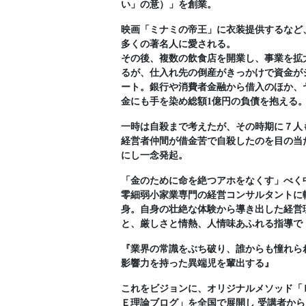
い」の意）」を創業。
映画「ミナミの帝王」に衣装提供するなど
多くの著名人に愛される。
その後、複数の飲食店を開業し、事業を拡
るが、仕入れ先の倒産がきっかけで資金が
ート。銀行や消費者金融から借入のほか、
金にも手を染め総額1億円の負債を抱える
一時は自殺まで考えたが、その時期に７人
経営者仲間が借金苦で自殺したのを目の当
にし一念発起。
「金のために命を絶つアホをなくす」べく
零細弱小家業専門の経営コンサルタントに
身。自身の壮絶な体験から導き出した経営
と、厳しさと情熱、人情味あふれる指導で
『業界の常識をぶち破り、誰からも憧れら
影響力を持った異端児を輩出する』
これをビジョンに、オリジナルメソッド「
Ｅ理論ブログ」を全国で展開し 受講者から