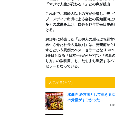
「マジで人生が変わる！」との声が続出
これまで、3500人以上の方が受講し、売上
プ、メディア出演による会社の認知度向上
多くの成果を上げ、自身も17年間毎日更新
ける。
2018年に発売した「2000人の崖っぷち経営
再生させた社長の鬼原則」は、発売前から
するという異例のベストセラーとなり 202
2冊目となる「日本一わかりやすい『強み
り方』の教科書」も、たちまち重版するベ
セラーとなっている。
人気記事(月間)
水商売 経営者として生きる
の覚悟がすごかった...
410