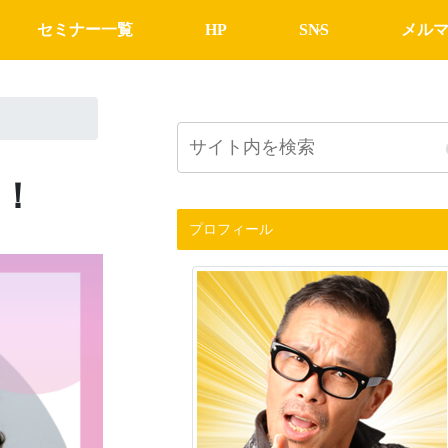
セミナー一覧
HP
SNS
メル
！
プロフィール