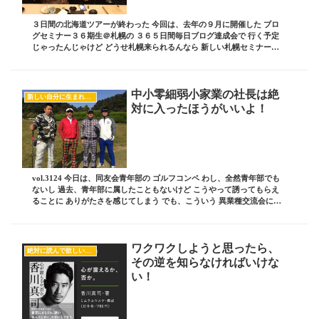
３日間の北海道ツアーが終わった 今回は、去年の９月に開催した ブロ
グセミナー３６期生＠札幌の ３６５日間毎日ブログ達成会で 行く予定
じゃったんじゃけど どうせ札幌来られるんなら 新しい札幌セミナーも
しましょうよ っという流れになり 今回の５...
中小零細弱小家業の社長は絶
新しい自分に生まれ変わるヒント
対に入ったほうがいいよ！
vol.3124 今日は、同友会青年部の ゴルフコンペ わし、全然青年部でも
ないし 過去、青年部に属したこともないけど こうやって誘ってもらえ
ることに ありがたさを感じてしまう でも、こういう 異業種交流会には
わしらのような 中小零細弱小...
ワクワクしようと思ったら、
絶対に読んで欲しいオススメ記事
その逆を知らなければいけな
い！