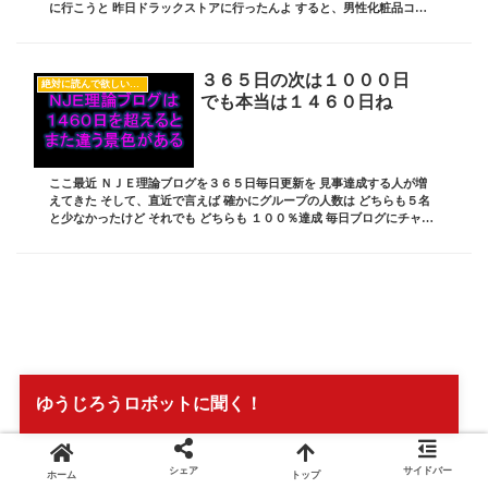
に行こうと 昨日ドラックストアに行ったんよ すると、男性化粧品コー
ナーも 最近じゃ充実しとって 化粧水、乳...
３６５日の次は１０００日
絶対に読んで欲しいオススメ記事
でも本当は１４６０日ね
ここ最近 ＮＪＥ理論ブログを３６５日毎日更新を 見事達成する人が増
えてきた そして、直近で言えば 確かにグループの人数は どちらも５名
と少なかったけど それでも どちらも １００％達成 毎日ブログにチャレ
ンジした人 全員が見事完走したことに...
ゆうじろうロボットに聞く！
シェア
サイドバー
ホーム
トップ