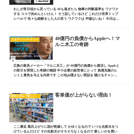
わしが常日頃から言っている 40も過ぎたら 物事の判断基準を ワクワク
する ココで決めんといけん！ そう話しているけど これだけ世界トップ
レベルで 色々な経験をした人の言う ワクワクは 半端ないね！ 今日はそ
んなお話です！ ブログ責任者の ...
40億円の負債からAppleへ！マ
スタディーパーティー
ルニ木工の奇跡
広島の家具メーカー「マルニ木工」が 40億円の負債から復活し Appleと
の取引を実現した奇跡の物語 中小企業の経営者にとって 負債克服のヒ
ントと勇気を与える内容です この包み隠さない実話を 聴けるチャンス
はここにしかない ブログ責任者の ...
客単価が上がらない理由！
絶対に読んで欲しいオススメ記事
ここ最近 風呂上がりに顔が乾燥して かゆくなるので いつも化粧水をつ
けているんだけど その化粧水がそろそろなくなるので 新しいのを買い