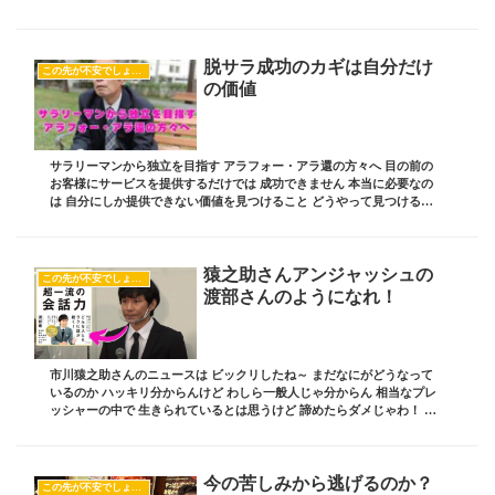
日ブログにチャレンジしている人は せ...
脱サラ成功のカギは自分だけ
この先が不安でしょうがない
の価値
サラリーマンから独立を目指す アラフォー・アラ還の方々へ 目の前の
お客様にサービスを提供するだけでは 成功できません 本当に必要なの
は 自分にしか提供できない価値を見つけること どうやって見つけるか
知りたいですか？ ブログ責任者の 板坂裕治...
猿之助さんアンジャッシュの
この先が不安でしょうがない
渡部さんのようになれ！
市川猿之助さんのニュースは ビックリしたね～ まだなにがどうなって
いるのか ハッキリ分からんけど わしら一般人じゃ分からん 相当なプレ
ッシャーの中で 生きられているとは思うけど 諦めたらダメじゃわ！ ア
ンジャッシュの渡部さんのように 強く生...
今の苦しみから逃げるのか？
この先が不安でしょうがない