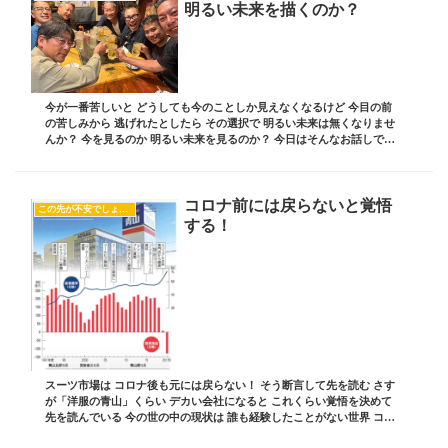
明るい未来を描くのか？
今が一番苦しいと どうしても今のことしか見えなくなるけど 今目の前
の苦しみから 逃げれたとしたら その選択で 明るい未来は無くなりませ
んか？ 今を見るのか 明るい未来を見るのか？ 今日はそんなお話しです
ブログ責任者の 板坂裕治郎とは・・・...
コロナ前には戻らないと覚悟
この先が不安でしょうがない
する！
スーツ市場は コロナ後も元には戻らない！ そう断言して先を読む さす
が「洋服の青山」くらい デカい会社になると これくらい覚悟を決めて
先を読んでいる 今の世の中の現状は 誰も経験したことがない世界 ココ
で先を読むチカラが問われている 今日...