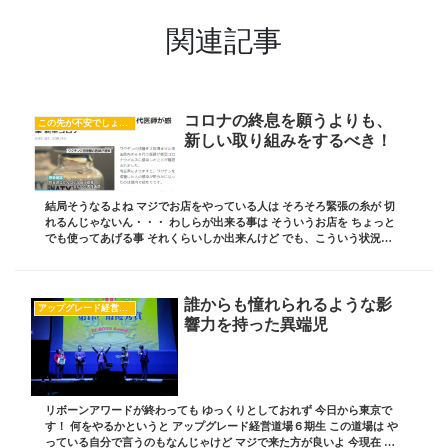
関連記事
コロナの終息を願うよりも、
この先が不安でしょうがない
新しい取り組みをするべき！
結局そうなるよね マジでお店をやっている人は そろそろ緊張の糸が 切
れるんじゃないん・・・ わしらが出来る事は そういうお店を ちょっと
でも使ってあげる事 それくらいしか出来んけど でも、こういう状況を
受け入れて 新しいやり方をチャレンジす...
誰からも憧れられるような影
アップグレード経営道場
響力を持った異端児
リボーンアワードが終わっても ゆっくりとしておれず 今日から東京で
す！ 何をやるかというと アップグレード経営道場６期生 この道場は や
っている自分で言うのもなんじゃけど マジで来た方が良いよ 今現在 毎