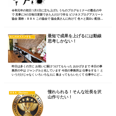
令和元年の初日 5月1日に立ち上げた うちのブログセミナーの塾生の中
で 見事に365日毎日更新できた人だけで作る ビジネスブログアスリート
協会 通称：ＢＢＡ この協会で 協会員さんに向けて 色々と面白い配信を
していこうと 準備をしているもの...
最短で成果を上げるには動線
わしのオススメする良い本
思考しかない！
昨日は多くの方に お祝いに駆けつけてもらった おかげさまで 本日の事
務所の中は ジャングルと化しています 今回の事務所は 仕事をする！ と
いうだけじゃなく いろいろな人に 集まってもらいたくて 仕事中にどう
しても 書類を送らないといけないか...
憧れられる！そんな社長を沢
ＢＢＡ（Business Blog Athlete）
山作りたい！