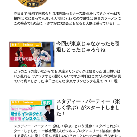
昨日まで 福岡で同窓会と NJE理論セミナー72期生をしてきた やっぱり
福岡は なに食ってもおいしい街じゃわ なので最後は 屋台のラーメンに
この時点で3次会に （さすがに3次会ともなると人数は減っている） 今
日初めて会ったメンバーなのに ...
今回が東京じゃなかったら引
ＢＢＡ（Business Blog Athlete）
退しとったじゃろうね
どうのこうの言いながらでも 東京オリンピックは始まった 連日熱い戦
いが見れる ワクワクする2週間くらいですが 昨日はこの2人の敗戦が 見
ていて痛々しかった 今日はそんな 東京オリンピックを見て ＮＪＥ理論
ブログセミナーに 通じるモノがるので...
スタディー・パーティー（楽
ＢＢＡ（Business Blog Athlete）
しく学ぶ）がスタートしまし
た！
スタディー・パーティー（楽しく学ぶ）という 通称：スタパ これがス
タートしました！ 一般社団法人ビジネスブログアスリート協会に 参加
する皆さんに 楽しく学んで欲しいので わしといつも一緒に ラジオや