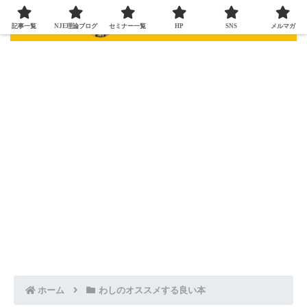
記事一覧
NJE理論ブログ
セミナー一覧
HP
SNS
メルマガ
ホーム
わしのオススメする良い本