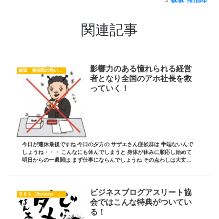
関連記事
影響力のある憧れられる経営
板坂 裕治郎の熱い想い
者となり全国のアホ社長を救
っていく！
今日が連休最後ですね 今日の夕方の サザエさん症候群は 半端ないんで
しょうね・・・ こんなにも休んでしまうと 身体が休みに順応し始めて
明日からの一週間は まず仕事にならんでしょうね その点わしは大丈夫
この連休中 よ～一人で仕事したけ！ ...
ビジネスブログアスリート協
ＢＢＡ（Business Blog Athlete）
会ではこんな特典がついてい
る！