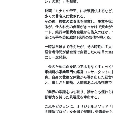
い」の意）」を創業。
映画「ミナミの帝王」に衣装提供するなど
多くの著名人に愛される。
その後、複数の飲食店を開業し、事業を拡
るが、仕入れ先の倒産がきっかけで資金が
ート。銀行や消費者金融から借入のほか、
金にも手を染め総額1億円の負債を抱える
一時は自殺まで考えたが、その時期に７人
経営者仲間が借金苦で自殺したのを目の当
にし一念発起。
「金のために命を絶つアホをなくす」べく
零細弱小家業専門の経営コンサルタントに
身。自身の壮絶な体験から導き出した経営
と、厳しさと情熱、人情味あふれる指導で
『業界の常識をぶち破り、誰からも憧れら
影響力を持った異端児を輩出する』
これをビジョンに、オリジナルメソッド「
Ｅ理論ブログ」を全国で展開し 受講者から