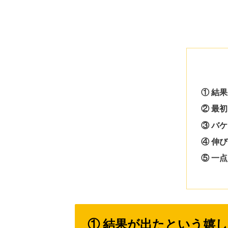
① 結
② 最
③ バ
④ 伸
⑤ 一
① 結果が出たという嬉