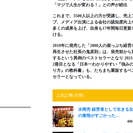
「マジで人生が変わる！」との声が続出
これまで、3500人以上の方が受講し、売上
プ、メディア出演による会社の認知度向上
多くの成果を上げ、自身も17年間毎日更新
ける。
2018年に発売した「2000人の崖っぷち経営
再生させた社長の鬼原則」は、発売前から
するという異例のベストセラーとなり 202
2冊目となる「日本一わかりやすい『強み
り方』の教科書」も、たちまち重版するベ
セラーとなっている。
人気記事(月間)
水商売 経営者として生きる
の覚悟がすごかった...
400