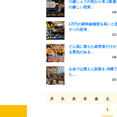
53歳シェフの死から学ぶ飲食
の厳しい現実...
310
6万円の新幹線個室を高いと
ヤツの思考...
252
どん底に落ちた経営者だけが
る景色がある...
246
お金では買えん財産を 沖縄
た...
242
月
火
水
木
金
土
1