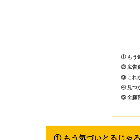
① も
② 広
③ こ
④ 見
⑤ 全
① もう気づいとるじゃ