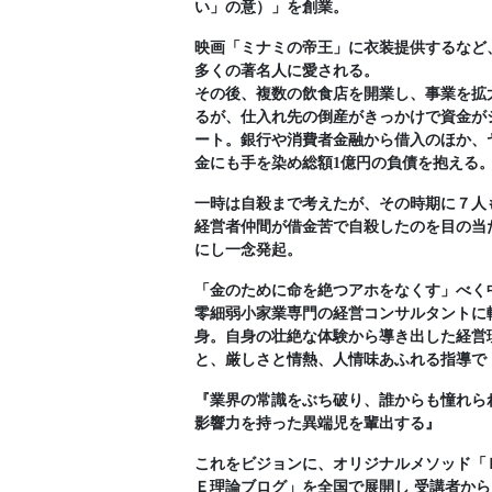
い」の意）」を創業。
映画「ミナミの帝王」に衣装提供するなど
多くの著名人に愛される。
その後、複数の飲食店を開業し、事業を拡
るが、仕入れ先の倒産がきっかけで資金が
ート。銀行や消費者金融から借入のほか、
金にも手を染め総額1億円の負債を抱える
一時は自殺まで考えたが、その時期に７人
経営者仲間が借金苦で自殺したのを目の当
にし一念発起。
「金のために命を絶つアホをなくす」べく
零細弱小家業専門の経営コンサルタントに
身。自身の壮絶な体験から導き出した経営
と、厳しさと情熱、人情味あふれる指導で
『業界の常識をぶち破り、誰からも憧れら
影響力を持った異端児を輩出する』
これをビジョンに、オリジナルメソッド「
Ｅ理論ブログ」を全国で展開し 受講者から