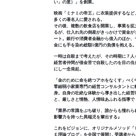
い」の意）」を創業。
映画「ミナミの帝王」に衣装提供するなど
多くの著名人に愛される。
その後、複数の飲食店を開業し、事業を拡
るが、仕入れ先の倒産がきっかけで資金が
ート。銀行や消費者金融から借入のほか、
金にも手を染め総額1億円の負債を抱える
一時は自殺まで考えたが、その時期に７人
経営者仲間が借金苦で自殺したのを目の当
にし一念発起。
「金のために命を絶つアホをなくす」べく
零細弱小家業専門の経営コンサルタントに
身。自身の壮絶な体験から導き出した経営
と、厳しさと情熱、人情味あふれる指導で
『業界の常識をぶち破り、誰からも憧れら
影響力を持った異端児を輩出する』
これをビジョンに、オリジナルメソッド「
Ｅ理論ブログ」を全国で展開し 受講者から