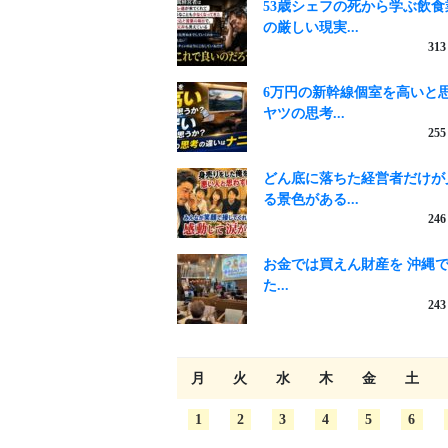
53歳シェフの死から学ぶ飲食
の厳しい現実...
313
6万円の新幹線個室を高いと
ヤツの思考...
255
どん底に落ちた経営者だけが
る景色がある...
246
お金では買えん財産を 沖縄
た...
243
月
火
水
木
金
土
1
2
3
4
5
6