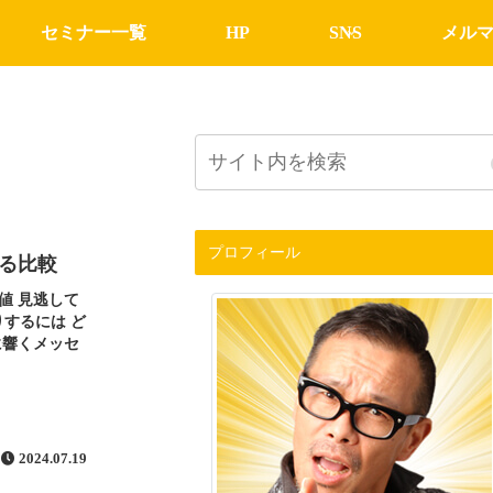
セミナー一覧
HP
SNS
メル
プロフィール
る比較
値 見逃して
りするには ど
に響くメッセ
2024.07.19