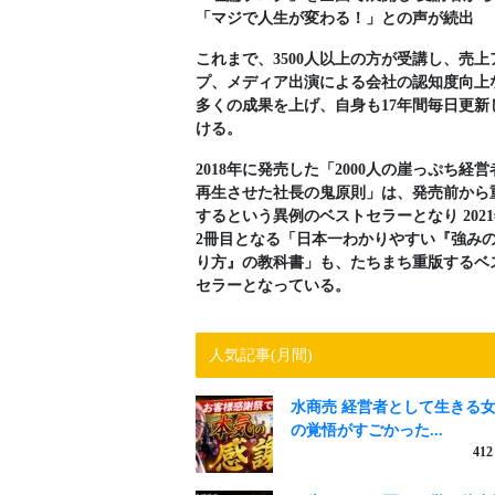
「マジで人生が変わる！」との声が続出
これまで、3500人以上の方が受講し、売上
プ、メディア出演による会社の認知度向上
多くの成果を上げ、自身も17年間毎日更新
ける。
2018年に発売した「2000人の崖っぷち経営
再生させた社長の鬼原則」は、発売前から
するという異例のベストセラーとなり 202
2冊目となる「日本一わかりやすい『強み
り方』の教科書」も、たちまち重版するベ
セラーとなっている。
人気記事(月間)
水商売 経営者として生きる
の覚悟がすごかった...
412