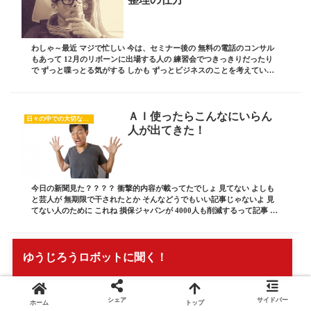
わしゃ～最近 マジで忙しい 今は、セミナー後の 無料の電話のコンサル
もあって 12月のリボーンに出場する人の 練習会でつきっきりだったり
で ずっと喋っとる気がする しかも ずっとビジネスのことを考えている
これって 自分の会社を持っている人...
ＡＩ使ったらこんなにいらん
日々の中での大切な気付き
人が出てきた！
今日の新聞見た？？？？ 衝撃的内容が載ってたでしょ 見てない よしも
と芸人が 無期限で干されたとか そんなどうでもいい記事じゃないよ 見
てない人のために これね 損保ジャパンが 4000人も削減するって記事 わ
しゃ 損保ジャパンの業績が あ...
やりたいことも多いけど、そ
ゆうじろうロボットに聞く！
日々の中での大切な気付き
の前にやらないことを決め
る！
シェア
サイドバー
ホーム
トップ