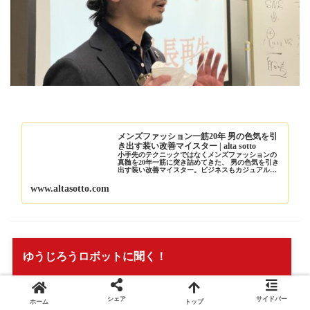
メンズファッション一筋20年 男の色気を引
き出す装い改善マイスター | alta sotto
小手先のテクニックではなくメンズファッションの
真髄を20年一筋に突き詰めてきた、 男の色気を引き
出す装い改善マイスター。ビジネスもカジュアルも
フォーマルも、メンズファッションにまつわるイロ
ハとともに、男から嫉妬されるくらいの巧みなコー
www.altasotto.com
ディネ...
ゆうじろうロボットに聞く！
男の色気を引き出す
シェア
サイドバー
ホーム
トップ
装いマイスター高下修二