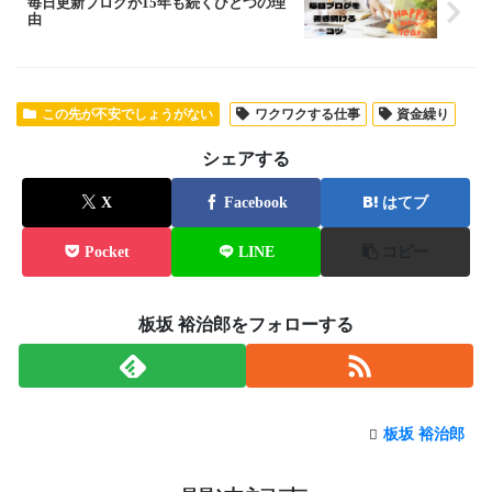
毎日更新ブログが15年も続くひとつの理
由
この先が不安でしょうがない
ワクワクする仕事
資金繰り
シェアする
X
Facebook
はてブ
Pocket
LINE
コピー
板坂 裕治郎をフォローする
板坂 裕治郎