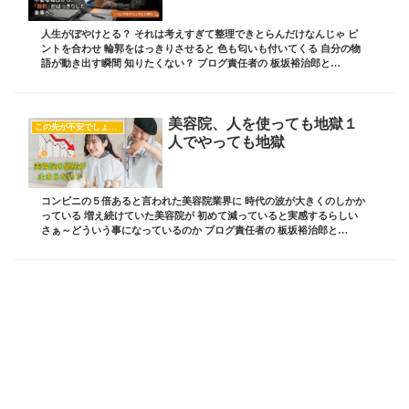
人生がぼやけとる？ それは考えすぎて整理できとらんだけなんじゃ ピ
ントを合わせ 輪郭をはっきりさせると 色も匂いも付いてくる 自分の物
語が動き出す瞬間 知りたくない？ ブログ責任者の 板坂裕治郎と
は・・・ 業界の常識をぶち破り 誰からも憧れ...
美容院、人を使っても地獄１
この先が不安でしょうがない
人でやっても地獄
コンビニの５倍あると言われた美容院業界に 時代の波が大きくのしかか
っている 増え続けていた美容院が 初めて減っていると実感するらしい
さぁ～どういう事になっているのか ブログ責任者の 板坂裕治郎と
は・・・ 業界の常識をぶち破り 誰からも憧れ...