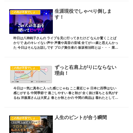
生涯現役でしゃべり倒しま
この先が不安でしょうがない
す！
昨日は八神純子さんの ライブを見に行ってきたけど なんか驚くことば
かりで あのキレイない声や 声量や高音の音域 全てが○○歳と思えんかっ
た 今日はそんなお話しです ブログ責任者の 板坂裕治郎とは・・・ 業界
の常識をぶち破り 誰からも憧れられ...
ずっと右肩上がりにならない
この先が不安でしょうがない
理由！
今日は一気に真冬に入った感じじゃね ここ最近じゃ 日本に四季はない
感じがする 中間季節で 過ごしやすい 春と秋が 全く抜け落ちとる気がす
るね 洋服屋さんは大変よ 春とか秋とかの 中間の商品は 着れたとしても
一ヶ月くらいしかないんじゃけ 誰...
人生のピントが合う瞬間
この先が不安でしょうがない