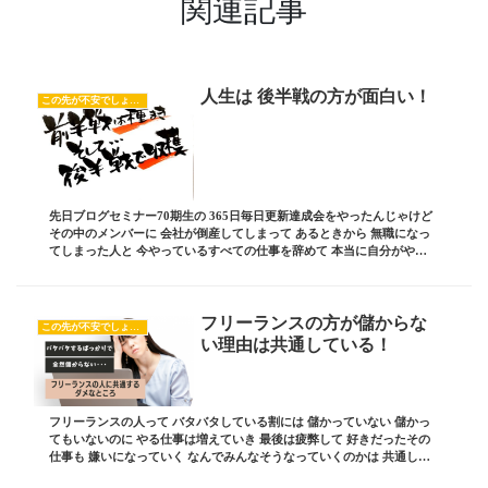
関連記事
人生は 後半戦の方が面白い！
この先が不安でしょうがない
先日ブログセミナー70期生の 365日毎日更新達成会をやったんじゃけど
その中のメンバーに 会社が倒産してしまって あるときから 無職になっ
てしまった人と 今やっているすべての仕事を辞めて 本当に自分がやり
たかったことに気づき すべてを捨て...
フリーランスの方が儲からな
この先が不安でしょうがない
い理由は共通している！
フリーランスの人って バタバタしている割には 儲かっていない 儲かっ
てもいないのに やる仕事は増えていき 最後は疲弊して 好きだったその
仕事も 嫌いになっていく なんでみんなそうなっていくのかは 共通した
理由があるから 今日はそんなお話しで...