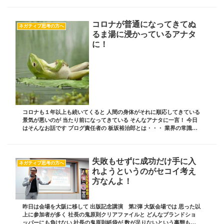
コロナが普通になってきてぬ
ネガティブ思考の方へ
るま湯に浸かっているアナタ
に！
コロナも１年以上も続いてくると 人間の身体がそれに順応してきている
景気が悪いのが 当たり前になってきている そんなアナタに一言！ 今日
はそんなお話です ブログ責任者の 板坂裕治郎とは・・・ 業界の常識を
ぶち破り、誰からも憧れられる 影響力...
失敗もせずに成功だけ手に入
ネガティブ思考の方へ
れようというのがセコイ考え
方なんよ！
昨日は会場を大阪に移して 出版記念講演 第2弾 大阪会場では 思った以
上に参加者が多く 社長の鬼原則クリアファイルと どんなブランドショ
ッパーにも負けない 社長の鬼原則紙袋が 数が足りないという事態も発