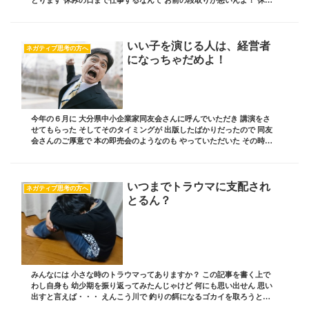
の日に仕事してる事を 偉そうに言うん...
いい子を演じる人は、経営者
ネガティブ思考の方へ
になっちゃだめよ！
今年の６月に 大分県中小企業家同友会さんに呼んでいただき 講演をさ
せてもらった そしてそのタイミングが 出版したばかりだったので 同友
会さんのご厚意で 本の即売会のようなのも やっていただいた その時に
当然のように懇親会があり ２次会、３...
いつまでトラウマに支配され
ネガティブ思考の方へ
とるん？
みんなには 小さな時のトラウマってありますか？ この記事を書く上で
わし自身も 幼少期を振り返ってみたんじゃけど 何にも思い出せん 思い
出すと言えば・・・ えんこう川で 釣りの餌になるゴカイを取ろうとし
て ヘドロまみれになってしまい えんこ...