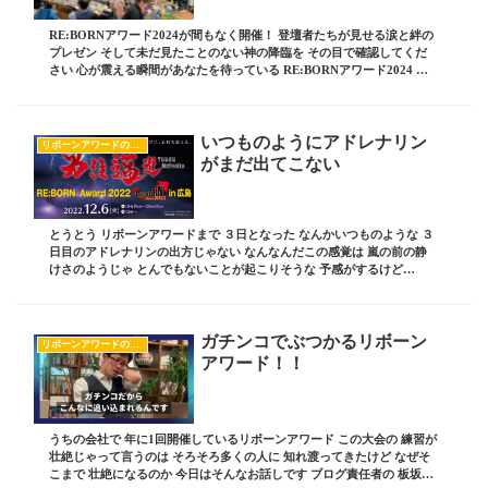
RE:BORNアワード2024が間もなく開催！ 登壇者たちが見せる涙と絆の
プレゼン そして未だ見たことのない神の降臨を その目で確認してくだ
さい 心が震える瞬間があなたを待っている RE:BORNアワード2024 本
番当日まで あと6日 登...
いつものようにアドレナリン
リボーンアワードのすべて
がまだ出てこない
とうとう リボーンアワードまで ３日となった なんかいつものような ３
日目のアドレナリンの出方じゃない なんなんだこの感覚は 嵐の前の静
けさのようじゃ とんでもないことが起こりそうな 予感がするけど
も・・・ ブログ責任者の 板坂裕治郎とは・...
ガチンコでぶつかるリボーン
リボーンアワードのすべて
アワード！！
うちの会社で 年に1回開催しているリボーンアワード この大会の 練習が
壮絶じゃって言うのは そろそろ多くの人に 知れ渡ってきたけど なぜそ
こまで 壮絶になるのか 今日はそんなお話しです ブログ責任者の 板坂裕