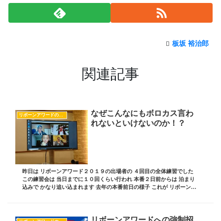
板坂 裕治郎
関連記事
なぜこんなにもボロカス言わ
リボーンアワードのすべて
れないといけないのか！？
昨日は リボーンアワード２０１９の出場者の ４回目の全体練習でした
この練習会は 当日までに１０回くらい行われ 本番２日前からは 泊まり
込みで かなり追い込まれます 去年の本番前日の様子 これが リボーンア
ワードの伝統のようになってきた そ...
リボーンアワードへの強制招