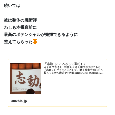
続いては
彼は整体の魔術師
わしも本番直前に
最高のポテンシャルが発揮できるように
整えてもらった
『志動（こころざして動く）』
４２８ てがきし 中村 紀子さん書ブログはこちら
「志動」しどうこころざして、動く辞書で引いても
載ってません造語です昨日はRe:BORN award2016
に…
ameblo.jp