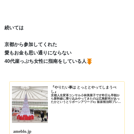
続いては
京都から参加してくれた
愛もお金も思い通りにならない
40代崖っぷち女性に指南をしている人
『やりたい事は とっととやってしまうべ
し』
京都人生変革コンサル小林美菜子です昨日も早朝か
ら新幹線に乗り込みやってきたのは広島駅何があっ
たかというとリボーンアワードby 板坂裕治郎プレゼ
ンツ>美菜子さん…
ameblo.jp