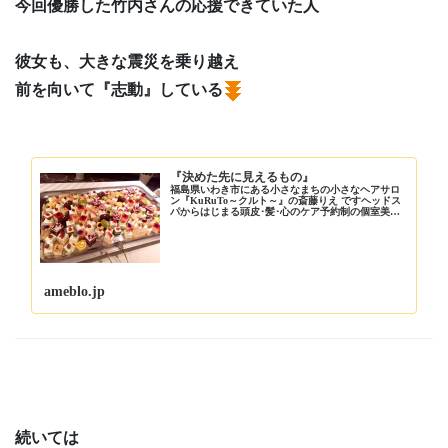
今回優勝した竹内さんの応援できていた人
彼女も、大きな震災を乗り越え
前を向いて『志動』している
『決めた先に見えるもの』
福島県いわき市にある小さなまちの小さなヘアサロ
ン『KuRuTo～クルト～』の斎藤りえ ですヘッドス
パからはじまる頭皮･髪･心のケア予約制の個室美容
室でゆったり…
ameblo.jp
続いては