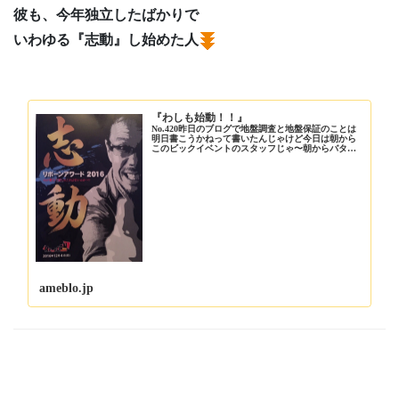
彼も、今年独立したばかりで
いわゆる『志動』し始めた人
『わしも始動！！』
No.420昨日のブログで地盤調査と地盤保証のことは
明日書こうかねって書いたんじゃけど今日は朝から
このビックイベントのスタッフじゃ〜朝からバタバ
タ〜リハが進ん…
ameblo.jp