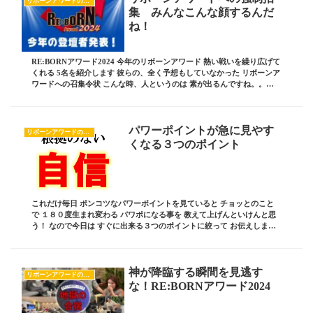
リボーンアワードのすべて
集 みんなこんな顔するんだ
ね！
RE:BORNアワード2024 今年のリボーンアワード 熱い戦いを繰り広げて
くれる 5名を紹介します 彼らの、全く予想もしていなかった リボーンア
ワードへの召集令状 こんな時、人というのは 素が出るんですね。。。
ブログ責任者の 板坂裕治郎...
パワーポイントが急に見やす
リボーンアワードのすべて
くなる３つのポイント
これだけ毎日 ポンコツなパワーポイントを見ていると チョッとのこと
で １８０度生まれ変わる パワポになる事を 教えて上げんといけんと思
う！ なので今日は すぐに出来る３つのポイントに絞って お伝えします
ね ブログ責任者の 板坂裕治郎とは・・...
神が降臨する瞬間を見逃す
リボーンアワードのすべて
な！RE:BORNアワード2024