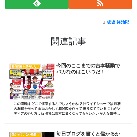
板坂 裕治郎
関連記事
今回のここまでの吉本騒動で
社長自身が成長したい
バカなのはこいつだ！
この問題は どこで収束するんでしょうかね 各社ワイドショーでは 現状
の派閥を作って 面白おかしく相関図を作って 煽り立てている これがメ
ディアのやり方よね 各社は吉本に良くなってもらいたい そんな気持ち
よりは 視聴者が面白がって テレビに釘...
毎日ブログを書くと儲かるか
儲かっていない経営者の共通項