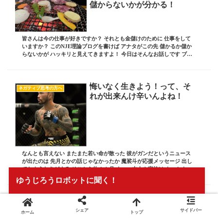
儲からないかが分かる！
皆さんは今の仕事が好きですか？ それとも金儲けのために 仕事をして
いますか？ このNJE理論ブログを書けば アナタがこの先 儲かるか儲か
らないかが ハッキリと見えてきますよ！ 今日はそんなお話しです ブロ
グ責任者の 板坂裕治郎とは・・・ 業...
悔いなく生きよう！って、そ
ネガティブ思考の方へ
れが出来んけ辛いんよね！
なんとも言えない またまた若い命が散った 彼がガンだというニュース
が出たのは 先月とかの話じゃなかったか 魔裟斗が応援メッセージ 出し
てたようなきがする そこから約１カ月 まぁ、本人や家族は もっともっ
と前から知っていたんだろうけど それで...
ゆうじろうロボットに聞く！
旦那が職人、奥さんは経理や
儲かっていない経営者の共通項
広報をやっている会社はこの
シェア
サイドバー
ホーム
トップ