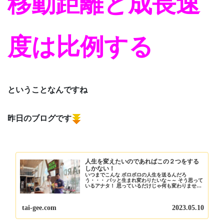
移動距離と成長速
度は比例する
ということなんですね
昨日のブログです
人生を変えたいのであればこの２つをする
しかない！
いつまでこんな ボロボロの人生を送るんだろ
う・・・ パッと生まれ変わりたいな～～ そう思って
いるアナタ！ 思っているだけじゃ何も変わりません
よ まずはこの２点を やってみてください！ すぐに
実感できますから！ ブログ責任者の 板坂裕治郎と
は...
tai-gee.com
2023.05.10