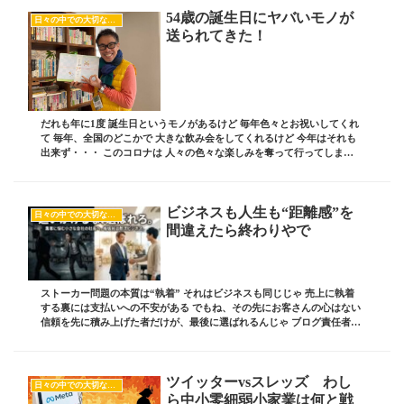
54歳の誕生日にヤバいモノが
日々の中での大切な気付き
送られてきた！
だれも年に1度 誕生日というモノがあるけど 毎年色々とお祝いしてくれ
て 毎年、全国のどこかで 大きな飲み会をしてくれるけど 今年はそれも
出来ず・・・ このコロナは 人々の色々な楽しみを奪って行ってしまっ
たが 人間はそれにも 打ち勝っていくし...
ビジネスも人生も“距離感”を
日々の中での大切な気付き
間違えたら終わりやで
ストーカー問題の本質は“執着” それはビジネスも同じじゃ 売上に執着
する裏には支払いへの不安がある でもね、その先にお客さんの心はない
信頼を先に積み上げた者だけが、最後に選ばれるんじゃ ブログ責任者の
板坂裕治郎とは・・・ 業界の常識をぶ...
ツイッターvsスレッズ わし
日々の中での大切な気付き
ら中小零細弱小家業は何と戦