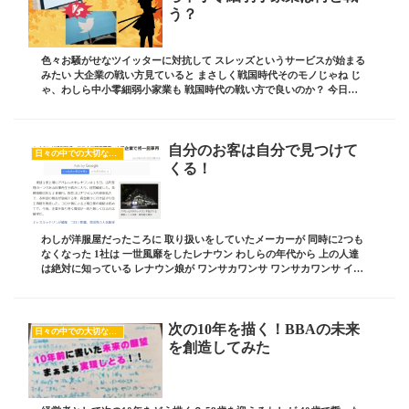
う？
色々お騒がせなツイッターに対抗して スレッズというサービスが始まる
みたい 大企業の戦い方見ていると まさしく戦国時代そのモノじゃね じ
ゃ、わしら中小零細弱小家業も 戦国時代の戦い方で良いのか？ 今日は
そんなお話しです ブログ責任者の 板坂裕...
自分のお客は自分で見つけて
日々の中での大切な気付き
くる！
わしが洋服屋だったころに 取り扱いをしていたメーカーが 同時に2つも
なくなった 1社は 一世風靡をしたレナウン わしらの年代から 上の人達
は絶対に知っている レナウン娘が ワンサカワンサ ワンサカワンサ イェ
～イイエィ～イイェイェ あのレナ...
次の10年を描く！BBAの未来
日々の中での大切な気付き
を創造してみた