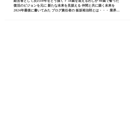
経営者として次の10年をどう描く？ 58歳を迎えるわしが 40歳で誓った
復活のビジョンを元に 新たな未来を見据える 仲間と共に築く未来を
2024年最後に書いてみた ブログ責任者の 板坂裕治郎とは・・・ 業界の
常識をぶち破り 誰からも憧れら...