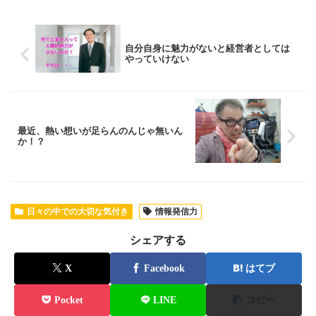
自分自身に魅力がないと経営者としては
やっていけない
最近、熱い想いが足らんのんじゃ無いん
か！？
日々の中での大切な気付き
情報発信力
シェアする
X
Facebook
はてブ
Pocket
LINE
コピー