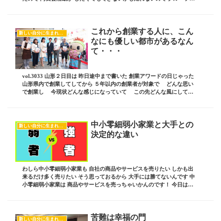
の依頼があったときに 丁重に...
これから創業する人に、こん
新しい自分に生まれ変わるヒント
なにも優しい都市があるなん
て・・・
vol.3033 山形２日目は 昨日途中まで書いた 創業アワードの日じゃった
山形県内で創業してしてから ５年以内の創業者が対象で どんな思い
で創業し 今現状どんな感じになっていて この先どんな風にしてい
きたいのか みたいな 現在・過...
中小零細弱小家業と大手との
新しい自分に生まれ変わるヒント
決定的な違い
わしら中小零細弱小家業も 自社の商品やサービスを売りたい しかも出
来るだけ多く売りたい そう思っておるから 大手には勝てないんです 中
小零細弱小家業は 商品やサービスを売っちゃいかんのです！ 今日はそ
んなお話しです ブログ責任者の 板坂裕治...
苦難は幸福の門
新しい自分に生まれ変わるヒント