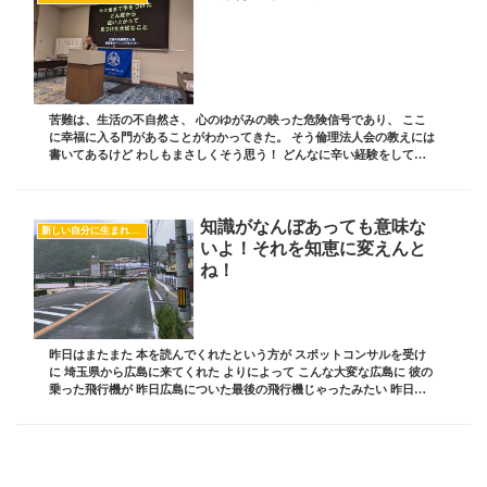
苦難は、生活の不自然さ、 心のゆがみの映った危険信号であり、 ここ
に幸福に入る門があることがわかってきた。 そう倫理法人会の教えには
書いてあるけど わしもまさしくそう思う！ どんなに辛い経験をしても
そこから逃げず真っ向勝負をすると それ...
知識がなんぼあっても意味な
新しい自分に生まれ変わるヒント
いよ！それを知恵に変えんと
ね！
昨日はまたまた 本を読んでくれたという方が スポットコンサルを受け
に 埼玉県から広島に来てくれた よりによって こんな大変な広島に 彼の
乗った飛行機が 昨日広島についた最後の飛行機じゃったみたい 昨日
は、今まで見たこともないくらいの 広島の...