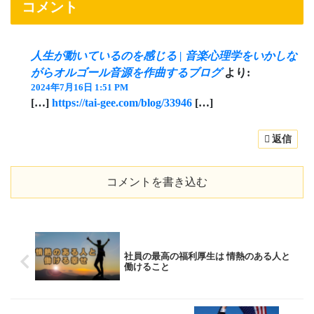
コメント
人生が動いているのを感じる | 音楽心理学をいかしな
がらオルゴール音源を作曲するブログ
より:
2024年7月16日 1:51 PM
[…]
https://tai-gee.com/blog/33946
[…]
返信
コメントを書き込む
社員の最高の福利厚生は 情熱のある人と
働けること