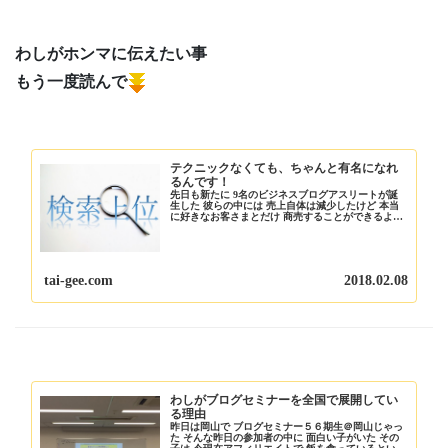
わしがホンマに伝えたい事
もう一度読んで
テクニックなくても、ちゃんと有名になれ
るんです！
先日も新たに 9名のビジネスブログアスリートが誕
生した 彼らの中には 売上自体は減少したけど 本当
に好きなお客さまとだけ 商売することができるよう
になったり ドンドンと客単価が上がっているので 元
の売り上げを超えるのは 時間の問題だと笑顔で...
tai-gee.com
2018.02.08
わしがブログセミナーを全国で展開してい
る理由
昨日は岡山で ブログセミナー５６期生＠岡山じゃっ
た そんな昨日の参加者の中に 面白い子がいた その