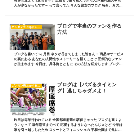
程を間違えて 1週間も早く 広島まで乗り込んできた人が 新幹線の中も
人が少なかったです～ って言ってた そんな彼女のブログ 毎月、月の半
分以上は 新幹線の中にいたわしも ...
ブログで本当のファンを作る
ガンガン売上upするブログの書き方
方法
ブログを書いて3ヶ月目 ネタが尽きてしまった皆さん！ 商品やサービス
の裏にある あなたの人間性やストーリーを描くことで 圧倒的なファン
が生まれます 今日は、具体例とともに その方法を紹介します ブログ責
任者の 板坂裕治郎とは・・・ 業界の常...
ブログは【バズるタイミン
ガンガン売上upするブログの書き方
グ】逃しちゃダメよ！
昨日は毎年行われている 全国都道府県の駅伝じゃった ブログを書くよ
うになって 毎年沿道まで出て 応援するようになったんじゃけど 今年は
家を引っ越ししたため スタートとフィニッシュの 平和公園まで見に行
ってみた すると今までのような 西区庚午...