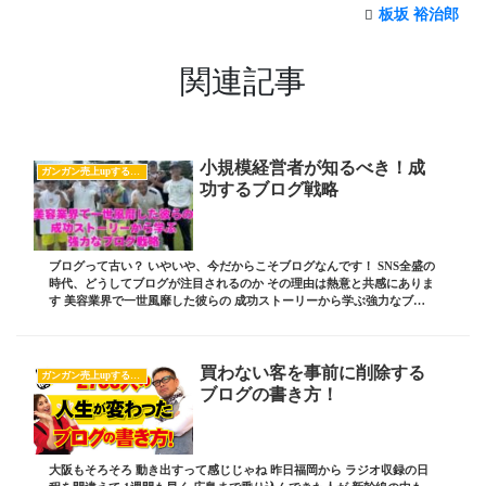
板坂 裕治郎
関連記事
小規模経営者が知るべき！成
ガンガン売上upするブログの書き方
功するブログ戦略
ブログって古い？ いやいや、今だからこそブログなんです！ SNS全盛の
時代、どうしてブログが注目されるのか その理由は熱意と共感にありま
す 美容業界で一世風靡した彼らの 成功ストーリーから学ぶ強力なブロ
グ戦略とは？ ブログ責任者の 板坂裕治...
買わない客を事前に削除する
ガンガン売上upするブログの書き方
ブログの書き方！
大阪もそろそろ 動き出すって感じじゃね 昨日福岡から ラジオ収録の日