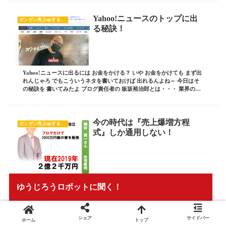
Yahoo!ニュースのトップに出
ガンガン売上upするブログの書き方
る秘訣！
Yahoo!ニュースに出るには お金をかける？ いや お金をかけても まず出
れんじゃろ でもこういうネタを書いておけば 出れるんよね～ 今日はそ
の秘訣を 書いてみたよ ブログ責任者の 板坂裕治郎とは・・・ 業界の常
識をぶち破り、誰からも憧れ...
今の時代は『売上爆増方程
ガンガン売上upするブログの書き方
式』しか通用しない！
今日の日経新聞に こんな記事が出ていた コロナの影響は こんなところ
ゆうじろうロボットに聞く！
にも出るんじゃね 普通に考えたら 巣ごもりじゃけ バンバンに妊娠届が
出そうな気がするけど リアルはそうじゃないんじゃね 5月～7月にかけ
ては 去年の数字と比べても めちゃ...
シェア
サイドバー
ホーム
トップ