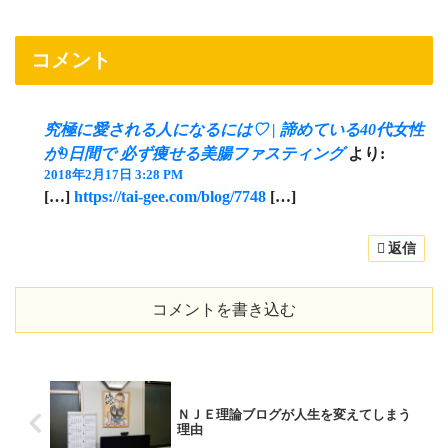
コメント
究極に愛される人になるには♡ | 諦めている40代女性
が9日間で 必ず痩せる美腸ファスティング
より:
2018年2月17日 3:28 PM
[…]
https://tai-gee.com/blog/7748
[…]
返信
コメントを書き込む
ＮＪＥ理論ブログが人生を変えてしまう
理由