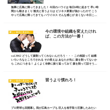
無事に広島に帰ってきました！ 今回のハワイは 毎日6時に起きて 早い時
間から動きまくり 観光と言うよりは ビジネス要素が強かったので こう
やって広島に帰ってきても ハワイロス そんな感じが 全くない今日この
頃です そんな今日は 今回のハワイ...
今の環境や組織を変えたけれ
新しい自分に生まれ変わるヒント
ば、この方法が一番！
vol.3062 どうして腹割ってくれないんだろう・・・ この相談って 結構
いろいろなところでされる その答えは あなたが先に 腹を割ってないか
ら これにつきる！ よくよく冷静に振り返ってみて 腹を割って話そう！
っとぶつかり合ってみたモノ...
習うより慣れろ！
新しい自分に生まれ変わるヒント
プロ野球も回開幕し 我が広島カープも 巨人を相手取り圧勝したみたい