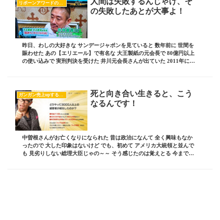
人間は失敗するんじゃけ、そ
リボーンアワードのすべて
の失敗したあとが大事よ！
昨日、わしの大好きな サンデージャポンを見ていると 数年前に 世間を
賑わせた あの【エリエール】で有名な 大王製紙の元会長で 80億円以上
の使い込みで 実刑判決を受けた 井川元会長さんが出ていた 2011年に事
件が発覚し 2013年には収監...
死と向き合い生きると、こう
ガンガン売上upするブログの書き方
なるんです！
中曽根さんがお亡くなりになられた 昔は政治になんて 全く興味もなか
ったので 大した印象はないけど でも、初めて アメリカ大統領と並んで
も 見劣りしない総理大臣じゃの～～ そう感じたのは覚えとる 今までの
総理大臣は 日本人特有の ちんちくりん...