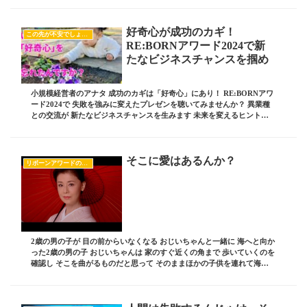
好奇心が成功のカギ！
この先が不安でしょうがない
RE:BORNアワード2024で新
たなビジネスチャンスを掴め
小規模経営者のアナタ 成功のカギは「好奇心」にあり！ RE:BORNアワ
ード2024で 失敗を強みに変えたプレゼンを聴いてみませんか？ 異業種
との交流が 新たなビジネスチャンスを生みます 未来を変えるヒントが
ここに！ ブログ責任者の 板坂裕...
そこに愛はあるんか？
リボーンアワードのすべて
2歳の男の子が 目の前からいなくなる おじいちゃんと一緒に 海へと向か
った2歳の男の子 おじいちゃんは 家のすぐ近くの角まで 歩いていくのを
確認し そこを曲がるものだと思って そのままほかの子供を連れて海に
行った だが、その2歳児は 家には...