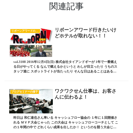
関連記事
リボーンアワード行きたいけ
リボーンアワードのすべて
どホテルが取れない！！
vol.3108 2016年12月4日(日) 株式会社タイアンドギーが 1年で一番燃え
る日がやってくる なんで燃えるかというと わしが目立ったり うちのス
タッフ達に スポットライトが当たったり そんな日はあることはあるけ
ど 燃える！ という...
ワクワクせん仕事は、お客さ
ブログセミナーの様子
んに伝わるよ！
昨日は 和仁達也さん率いる キャッシュフロー協会の １年に１回開催さ
れる ＭＶＰ大会じゃった この大会は キャッシュフローコーチとして こ
の１年間の中で どれくらい成果を出したか！ というのを競う大会じゃ
った その会場となったのは 格闘技の...