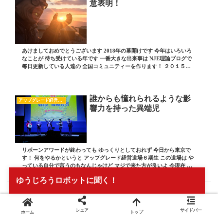
意表明！
あけましておめでとうございます 2018年の幕開けです 今年はいろいろ
なことが 待ち受けている年です 一番大きな出来事は NJE理論ブログで
毎日更新している人達の 全国コミュニティーを作ります！ ２０１５年
辺りまで 広島だけで開催していた...
誰からも憧れられるような影
アップグレード経営道場
響力を持った異端児
リボーンアワードが終わっても ゆっくりとしておれず 今日から東京で
す！ 何をやるかというと アップグレード経営道場６期生 この道場は や
っている自分で言うのもなんじゃけど マジで来た方が良いよ 今現在 毎
日ブログにチャレンジしている人は せ...
ゆうじろうロボットに聞く！
みんな最後は背中を押してほ
板坂 裕治郎の熱い想い
しいと思っている！
シェア
サイドバー
ホーム
トップ