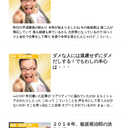
昨日の平成最後が終わり 令和が始まりましたね 今の板坂家は 娘二人が
帰広していて 孫も娘婿も来ているから 大所帯になっているので ゆっく
りと会社で仕事をして帰り 全員で令和を迎えたんじゃけど こういう時
って なんて掛け声かけるんじゃろう・・...
ダメな人には遠慮せずにダメ
板坂 裕治郎の熱い想い
だしする！でもわしの本心
は・・・
vol.3187 昨日書いた記事が リアリティーに溢れていたのか えらくシェ
アされたりしとった これって こういうことを 声を大にして言う人が少
ないのか そこを突っ込むこと自体 タブーとされているのか まぁ～なん
にしても 女性に対しての接し...
２０１８年、板坂裕治郎の決
板坂 裕治郎の熱い想い