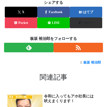
シェアする
X
Facebook
はてブ
Pocket
LINE
コピー
板坂 裕治郎をフォローする
板坂 裕治郎
関連記事
令和に入ってもアホ社長には
板坂 裕治郎の熱い想い
吠えまくります！