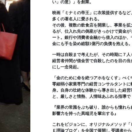
い」の意）」を創業。
映画「ミナミの帝王」に衣装提供するなど
多くの著名人に愛される。
その後、複数の飲食店を開業し、事業を拡
るが、仕入れ先の倒産がきっかけで資金が
ート。銀行や消費者金融から借入のほか、
金にも手を染め総額1億円の負債を抱える
一時は自殺まで考えたが、その時期に７人
経営者仲間が借金苦で自殺したのを目の当
にし一念発起。
「金のために命を絶つアホをなくす」べく
零細弱小家業専門の経営コンサルタントに
身。自身の壮絶な体験から導き出した経営
と、厳しさと情熱、人情味あふれる指導で
『業界の常識をぶち破り、誰からも憧れら
影響力を持った異端児を輩出する』
これをビジョンに、オリジナルメソッド「
Ｅ理論ブログ」を全国で展開し 受講者から