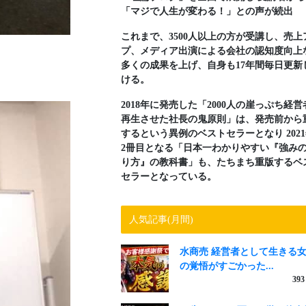
「マジで人生が変わる！」との声が続出
これまで、3500人以上の方が受講し、売上
プ、メディア出演による会社の認知度向上
多くの成果を上げ、自身も17年間毎日更新
ける。
2018年に発売した「2000人の崖っぷち経営
再生させた社長の鬼原則」は、発売前から
するという異例のベストセラーとなり 202
2冊目となる「日本一わかりやすい『強み
り方』の教科書」も、たちまち重版するベ
セラーとなっている。
人気記事(月間)
水商売 経営者として生きる
の覚悟がすごかった...
393