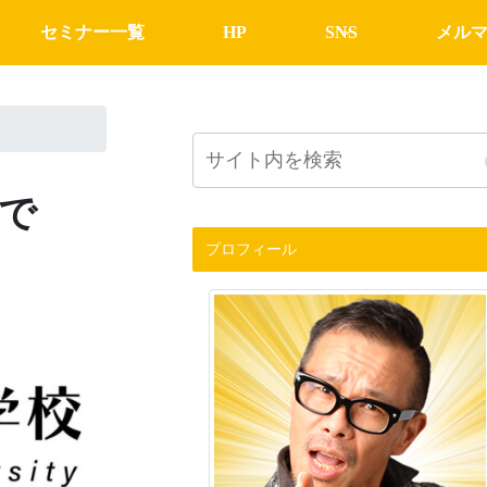
セミナー一覧
HP
SNS
メル
で
プロフィール