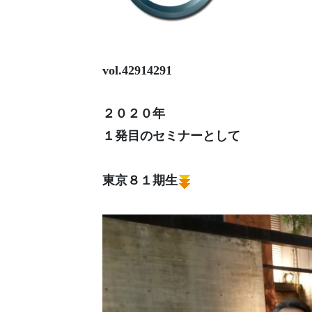
vol.42914291
２０２０年
１発目のセミナーとして
東京８１期生