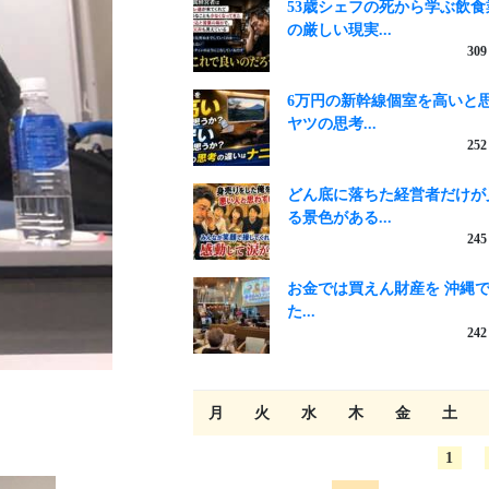
53歳シェフの死から学ぶ飲食
の厳しい現実...
309
6万円の新幹線個室を高いと
ヤツの思考...
252
どん底に落ちた経営者だけが
る景色がある...
245
お金では買えん財産を 沖縄
た...
242
月
火
水
木
金
土
1