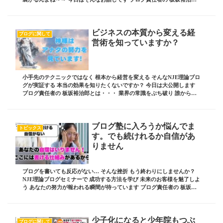
とは・・・ 業界の常識をぶち破り、誰か...
ビジネスの本質から変える経
ブログに関して
営術を知っていますか？
小手先のテクニックではなく 根本から経営を変える そんなNJE理論ブロ
グが実証する 本当の効果を知りたくないですか？ 今日は大公開します
ブログ責任者の 板坂裕治郎とは・・・ 業界の常識をぶち破り 誰からも
憧れられる 影響力を持った経営者を...
ブログ塾に入ろうか悩んでま
トピックス
す。でも続けれるか自信があ
りません
ブログを書いても反応がない… そんな挫折 もう終わりにしませんか？
NJE理論ブログセミナーで 成功する方法を学び 未来のお客様を魅了しよ
う あなたの努力が報われる瞬間が待っています ブログ責任者の 板坂裕
治郎とは・・・ 業界の常識をぶち破...
少子化になると少年院もつぶ
ブログに関して