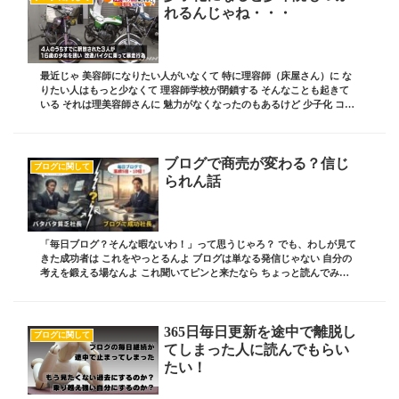
れるんじゃね・・・
最近じゃ 美容師になりたい人がいなくて 特に理容師（床屋さん）に な
りたい人はもっと少なくて 理容師学校が閉鎖する そんなことも起きて
いる それは理美容師さんに 魅力がなくなったのもあるけど 少子化 コレ
が一番の大きな問題 そんな少子化問題...
ブログで商売が変わる？信じ
ブログに関して
られん話
「毎日ブログ？そんな暇ないわ！」って思うじゃろ？ でも、わしが見て
きた成功者は これをやっとるんよ ブログは単なる発信じゃない 自分の
考えを鍛える場なんよ これ聞いてピンと来たなら ちょっと読んでみん
さい ブログ責任者の 板坂裕治郎とは・・...
365日毎日更新を途中で離脱し
ブログに関して
てしまった人に読んでもらい
たい！