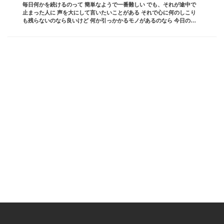
毎日何かを続けるのって 簡単なようで一番難しい でも、それが途中で
止まった人に 声を大にして言いたいことがある それで心に何のしこり
も残らないのなら良いけど 何か引っかかるモノがあるのなら 今日の記
事は読んで欲しい ブログ責任者の 板坂裕治...