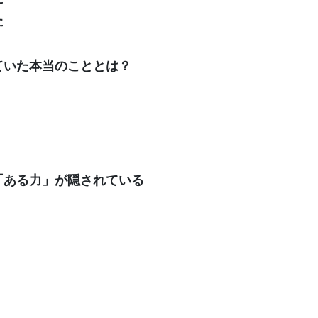
た
ていた本当のこととは？
「ある力」が隠されている