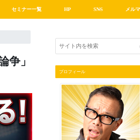
セミナー一覧
HP
SNS
メル
論争」
プロフィール