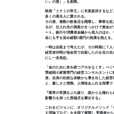
い」の意）」を創業。
映画「ミナミの帝王」に衣装提供するなど
多くの著名人に愛される。
その後、複数の飲食店を開業し、事業を拡
るが、仕入れ先の倒産がきっかけで資金が
ート。銀行や消費者金融から借入のほか、
金にも手を染め総額1億円の負債を抱える
一時は自殺まで考えたが、その時期に７人
経営者仲間が借金苦で自殺したのを目の当
にし一念発起。
「金のために命を絶つアホをなくす」べく
零細弱小家業専門の経営コンサルタントに
身。自身の壮絶な体験から導き出した経営
と、厳しさと情熱、人情味あふれる指導で
『業界の常識をぶち破り、誰からも憧れら
影響力を持った異端児を輩出する』
これをビジョンに、オリジナルメソッド「
Ｅ理論ブログ」を全国で展開し 受講者から