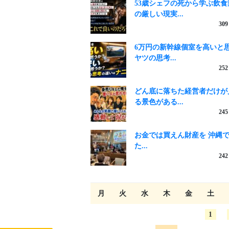
53歳シェフの死から学ぶ飲食
の厳しい現実...
309
6万円の新幹線個室を高いと
ヤツの思考...
252
どん底に落ちた経営者だけが
る景色がある...
245
お金では買えん財産を 沖縄
た...
242
月
火
水
木
金
土
1