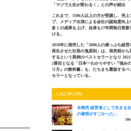
「マジで人生が変わる！」との声が続出
これまで、3500人以上の方が受講し、売上
プ、メディア出演による会社の認知度向上
多くの成果を上げ、自身も17年間毎日更新
ける。
2018年に発売した「2000人の崖っぷち経営
再生させた社長の鬼原則」は、発売前から
するという異例のベストセラーとなり 202
2冊目となる「日本一わかりやすい『強み
り方』の教科書」も、たちまち重版するベ
セラーとなっている。
人気記事(月間)
水商売 経営者として生きる
の覚悟がすごかった...
390