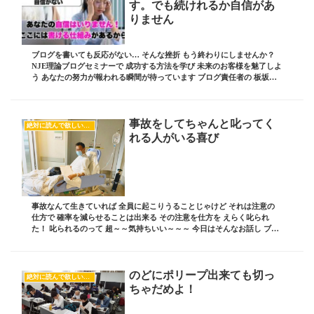
す。でも続けれるか自信があ
りません
ブログを書いても反応がない… そんな挫折 もう終わりにしませんか？
NJE理論ブログセミナーで 成功する方法を学び 未来のお客様を魅了しよ
う あなたの努力が報われる瞬間が待っています ブログ責任者の 板坂裕
治郎とは・・・ 業界の常識をぶち破...
事故をしてちゃんと叱ってく
絶対に読んで欲しいオススメ記事
れる人がいる喜び
事故なんて生きていれば 全員に起こりうることじゃけど それは注意の
仕方で 確率を減らせることは出来る その注意を仕方を えらく叱られ
た！ 叱られるのって 超～～気持ちいい～～～ 今日はそんなお話し ブロ
グ責任者の 板坂裕治郎とは・・・ 業界...
のどにポリープ出来ても切っ
絶対に読んで欲しいオススメ記事
ちゃだめよ！