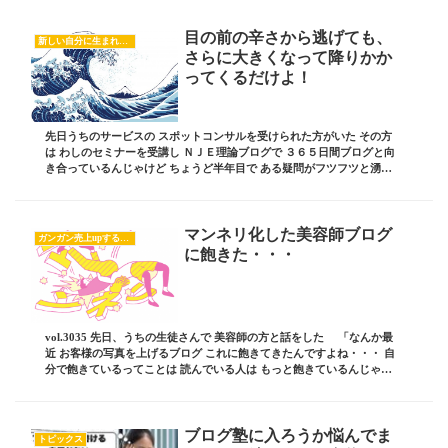
目の前の辛さから逃げても、
新しい自分に生まれ変わるヒント
さらに大きくなって降りかか
ってくるだけよ！
先日うちのサービスの スポットコンサルを受けられた方がいた その方
は わしのセミナーを受講し ＮＪＥ理論ブログで ３６５日間ブログと向
き合っているんじゃけど ちょうど半年目で ある疑問がフツフツと湧い
てきたらしい 何のためにブログ書いている...
マンネリ化した美容師ブログ
ガンガン売上upするブログの書き方
に飽きた・・・
vol.3035 先日、うちの生徒さんで 美容師の方と話をした 「なんか最
近 お客様の写真を上げるブログ これに飽きてきたんですよね・・・ 自
分で飽きているってことは 読んでいる人は もっと飽きているんじゃな
いかと思って」 っと・・・ そ...
ブログ塾に入ろうか悩んでま
トピックス