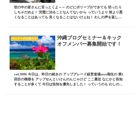
世の中の皆さんに言っとくよ～～ のどにポリープができても 切ったり
しちゃだめよ！ 完璧に治ることなんてないから っていうより 前より悪
くなることはあっても 良くなることはないけぇね！ わしの声を返して
くれ～～～ 誰よりも強靭な のどを持って...
沖縄ブログセミナー＆キック
セミナーのお知らせ
オフメンバー募集開始です！
vol.3086 今日は、昨日の続きの アップグレード経営道場zero期生の 第1
回目の模様を アップせんといけんのんじゃけど ここ最近 なにかと告知
することが多くて 今日は告知を優先しました！ っていうのも わしのブ
ログセミナーも 9月の...