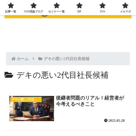
記事一覧
NJE理論ブログ
セミナー一覧
HP
SNS
メルマガ
ホーム
デキの悪い2代目社長候補
デキの悪い2代目社長候補
後継者問題のリアル！経営者が
デキの悪い2代目社長候補
今考えるべきこと
2025.05.28