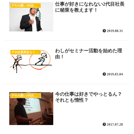
仕事が好きになれない2代目社長
デキの悪い2代目社長候補
に秘策を教えます！
2019.08.31
わしがセミナー活動を始めた理
アホ社長再生セミナーの様子
由！
2019.05.04
今の仕事は好きでやっとるん？
デキの悪い2代目社長候補
それとも惰性？
2017.07.28