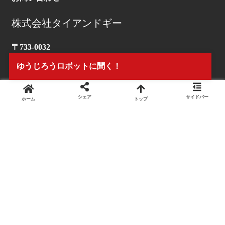
株式会社タイアンドギー
〒733-0032
広島市西区東観音町7-1-1Ｆ
マップを見る
ゆうじろうロボットに聞く！
【営業時間】10：00～18:00
シェア
サイドバー
ホーム
トップ
【定休日】日・祝日
【TEL】082-503-1170