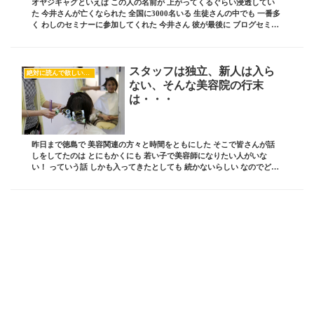
オヤジギャグといえば この人の名前が 上がってくるぐらい浸透してい
た 今井さんが亡くなられた 全国に3000名いる 生徒さんの中でも 一番多
く わしのセミナーに参加してくれた 今井さん 彼が最後に ブログセミナ
ーの皆さんに 熱いメッセージを...
スタッフは独立、新人は入ら
絶対に読んで欲しいオススメ記事
ない、そんな美容院の行末
は・・・
昨日まで徳島で 美容関連の方々と時間をともにした そこで皆さんが話
しをしてたのは とにもかくにも 若い子で美容師になりたい人がいな
い！ っていう話 しかも入ってきたとしても 続かないらしい なのでどの
オーナーさんも 新人を入れて教育して 一...