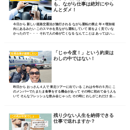
も、ながら仕事は絶対にやら
んとダメ！
今日から 新しい道路交通法が施行される ながら運転の禁止 年々増加傾
向にあるみたい このスマホを見ながら運転していて 前をよく見ていな
かったので・・・ それで人の命が亡くなる なんてことは あってはいけ
ないので こういう法律でも作って 厳重...
「じゃ今度！」という約束は
社長自身が成長したい
わしの中ではない！
昨日から おっさん４人で 東北ツアーに出ている これは今年の５月に こ
のメンバーでたまたま食事をする機会があって その時に初めて会う人も
いて そんなフレッシュな飲み会じゃった その時に わしがこれだけ 全国
回っているから もう行ってない県は...
残り少ない人生を納得できる
この先が不安でしょうがない
仕事で送れますか？