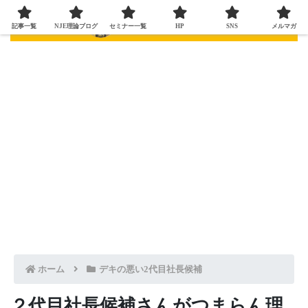
記事一覧
NJE理論ブログ
セミナー一覧
HP
SNS
メルマガ
ホーム
デキの悪い2代目社長候補
２代目社長候補さんがつまらん理