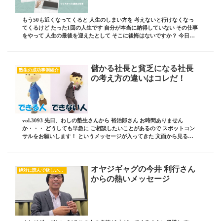
もう50も近くなってくると 人生のしまい方を 考えないと行けなくなっ
てくるけど たった1回の人生です 自分が本当に納得していない その仕事
をやって 人生の最後を迎えたとして そこに後悔はないですか？ 今日は
そんなお話しです ブログ責任者の ...
儲かる社長と貧乏になる社長
塾生の成功事例紹介
の考え方の違いはコレだ！
vol.3093 先日、わしの塾生さんから 裕治郞さん お時間ありません
か・・・ どうしても早急に ご相談したいことがあるので スポットコン
サルをお願いします！ というメッセージが入ってきた 文面から見る感
じ 何かとんでもないことが あった...
オヤジギャグの今井 利行さん
絶対に読んで欲しいオススメ記事
からの熱いメッセージ